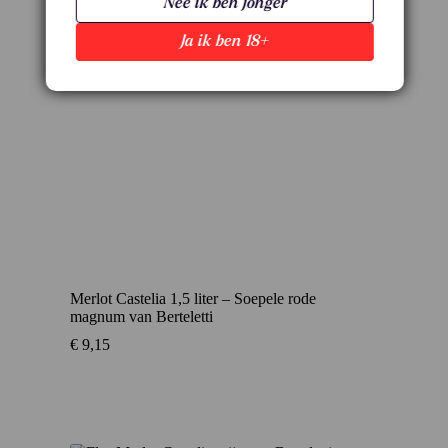
Nee ik ben jonger
Ja ik ben 18+
Merlot Castelia 1,5 liter – Soepele rode
magnum van Berteletti
€
9,15