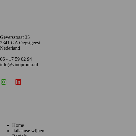
Contact
Geversstraat 35
2341 GA Oegstgeest
Nederland
06 - 17 59 02 94
info@vinopronto.nl
Instagram
X
LinkedIn
Menu
Home
Italiaanse wijnen