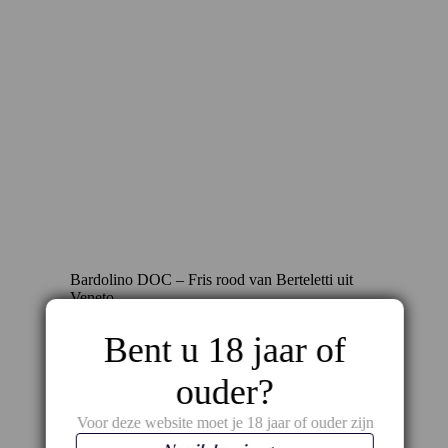
Bardolino DOC – Fris rood van Berteletti uit
Veneto
€
5,95
Bent u 18 jaar of
ouder?
Voor deze website moet je 18 jaar of ouder zijn