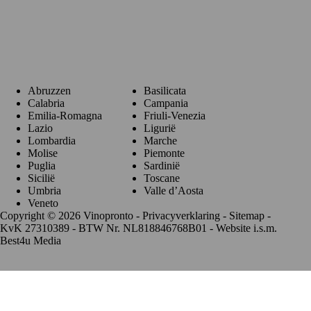
Regio's
Abruzzen
Basilicata
Calabria
Campania
Emilia-Romagna
Friuli-Venezia
Lazio
Ligurië
Lombardia
Marche
Molise
Piemonte
Puglia
Sardinië
Sicilië
Toscane
Umbria
Valle d’Aosta
Veneto
Copyright © 2026 Vinopronto -
Privacyverklaring
-
Sitemap
-
KvK 27310389 - BTW Nr. NL818846768B01 - Website i.s.m.
Best4u Media