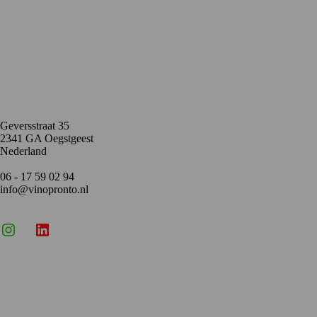
Contact
Geversstraat 35
2341 GA Oegstgeest
Nederland
06 - 17 59 02 94
info@vinopronto.nl
Instagram
X
LinkedIn
Menu