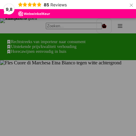
×
85
Reviews
9,8
Ga
naar
Winkelwagen
de
inhoud
Rechtstreeks van importeur naar consument
Uitstekende prijs/kwaliteit verhouding
Horecawijnen eenvoudig in huis