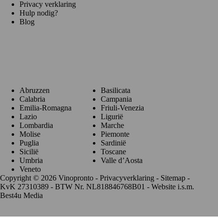
Privacy verklaring
Hulp nodig?
Blog
Regio's
Abruzzen
Basilicata
Calabria
Campania
Emilia-Romagna
Friuli-Venezia
Lazio
Ligurië
Lombardia
Marche
Molise
Piemonte
Puglia
Sardinië
Sicilië
Toscane
Umbria
Valle d’Aosta
Veneto
Copyright © 2026 Vinopronto -
Privacyverklaring
-
Sitemap
-
KvK 27310389 - BTW Nr. NL818846768B01 - Website i.s.m.
Best4u Media