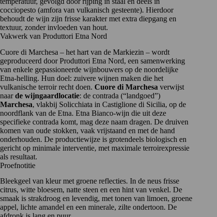
temperatuur, gevolgd door rijping in staal en deels in
cocciopesto (amfora van vulkanisch gesteente). Hierdoor
behoudt de wijn zijn frisse karakter met extra diepgang en
textuur, zonder invloeden van hout.
Vakwerk van Produttori Etna Nord
Cuore di Marchesa – het hart van de Markiezin – wordt
geproduceerd door
Produttori Etna Nord
, een samenwerking
van enkele gepassioneerde wijnbouwers op de noordelijke
Etna-helling. Hun doel: zuivere wijnen maken die het
vulkanische terroir recht doen.
Cuore di Marchesa
verwijst
naar
de wijngaardlocatie
: de contrada (“landgoed”)
Marchesa
, vlakbij Solicchiata in Castiglione di Sicilia, op de
noordflank van de Etna. Etna Bianco-wijn die uit deze
specifieke contrada komt, mag deze naam dragen
. De druiven
komen van oude stokken, vaak vrijstaand en met de hand
onderhouden. De productiewijze is grotendeels biologisch en
gericht op minimale interventie, met maximale terroirexpressie
als resultaat.
Proefnotitie
Bleekgeel van kleur met groene reflecties. In de neus frisse
citrus, witte bloesem, natte steen en een hint van venkel. De
smaak is strakdroog en levendig, met tonen van limoen, groene
appel, lichte amandel en een minerale, zilte ondertoon. De
afdronk is lang en puur.