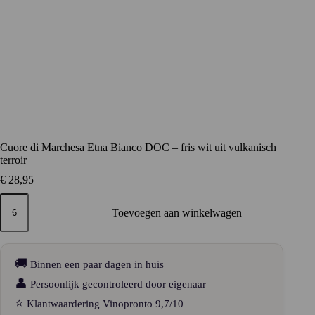
Cuore di Marchesa Etna Bianco DOC – fris wit uit vulkanisch
terroir
€
28,95
Cuore
di
Toevoegen aan winkelwagen
Marchesa
Etna
Bianco
DOC
🚚
Binnen een paar dagen in huis
–
fris
👤
Persoonlijk gecontroleerd door eigenaar
wit
⭐
Klantwaardering Vinopronto 9,7/10
uit