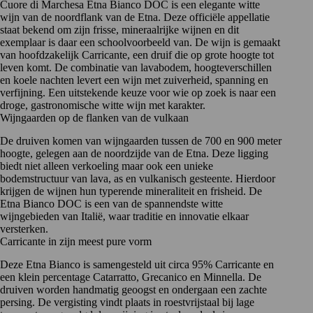
Cuore di Marchesa Etna Bianco DOC is een elegante witte
wijn van de noordflank van de Etna. Deze officiële appellatie
staat bekend om zijn frisse, mineraalrijke wijnen en dit
exemplaar is daar een schoolvoorbeeld van. De wijn is gemaakt
van hoofdzakelijk Carricante, een druif die op grote hoogte tot
leven komt. De combinatie van lavabodem, hoogteverschillen
en koele nachten levert een wijn met zuiverheid, spanning en
verfijning. Een uitstekende keuze voor wie op zoek is naar een
droge, gastronomische witte wijn met karakter.
Wijngaarden op de flanken van de vulkaan
De druiven komen van wijngaarden tussen de 700 en 900 meter
hoogte, gelegen aan de noordzijde van de Etna. Deze ligging
biedt niet alleen verkoeling maar ook een unieke
bodemstructuur van lava, as en vulkanisch gesteente. Hierdoor
krijgen de wijnen hun typerende mineraliteit en frisheid. De
Etna Bianco DOC is een van de spannendste witte
wijngebieden van Italië, waar traditie en innovatie elkaar
versterken.
Carricante in zijn meest pure vorm
Deze Etna Bianco is samengesteld uit circa 95%
Carricante
en
een klein percentage
Catarratto
,
Grecanico
en Minnella. De
druiven worden handmatig geoogst en ondergaan een zachte
persing. De vergisting vindt plaats in roestvrijstaal bij lage