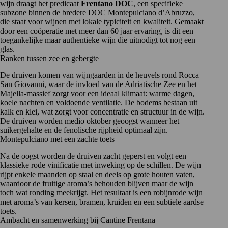
wijn draagt het predicaat
Frentano DOC
, een specifieke
subzone binnen de bredere DOC Montepulciano d’Abruzzo,
die staat voor wijnen met lokale typiciteit en kwaliteit. Gemaakt
door een coöperatie met meer dan 60 jaar ervaring, is dit een
toegankelijke maar authentieke wijn die uitnodigt tot nog een
glas.
Ranken tussen zee en gebergte
De druiven komen van wijngaarden in de heuvels rond Rocca
San Giovanni, waar de invloed van de Adriatische Zee en het
Majella-massief zorgt voor een ideaal klimaat: warme dagen,
koele nachten en voldoende ventilatie. De bodems bestaan uit
kalk en klei, wat zorgt voor concentratie en structuur in de wijn.
De druiven worden medio oktober geoogst wanneer het
suikergehalte en de fenolische rijpheid optimaal zijn.
Montepulciano met een zachte toets
Na de oogst worden de druiven zacht geperst en volgt een
klassieke rode vinificatie met inweking op de schillen. De wijn
rijpt enkele maanden op staal en deels op grote houten vaten,
waardoor de fruitige aroma’s behouden blijven maar de wijn
toch wat ronding meekrijgt. Het resultaat is een robijnrode wijn
met aroma’s van kersen, bramen, kruiden en een subtiele aardse
toets.
Ambacht en samenwerking bij Cantine Frentana