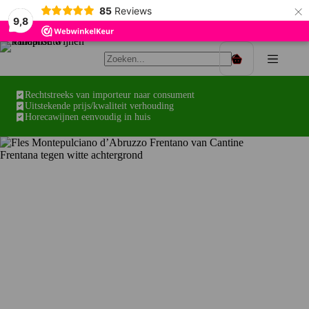
×
85
Reviews
9,8
Ga
naar
Winkelwagen
de
inhoud
Rechtstreeks van importeur naar consument
Uitstekende prijs/kwaliteit verhouding
Horecawijnen eenvoudig in huis