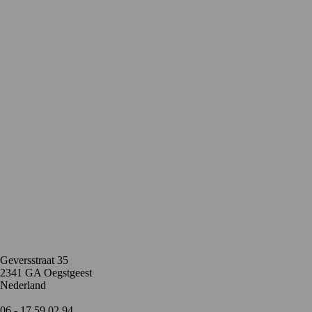
Contact
Geversstraat 35
2341 GA Oegstgeest
Nederland
06 - 17 59 02 94