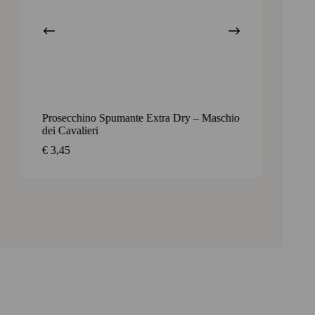
Prosecchino Spumante Extra Dry – Maschio
I Suór
dei Cavalieri
€
14,5
€
3,45