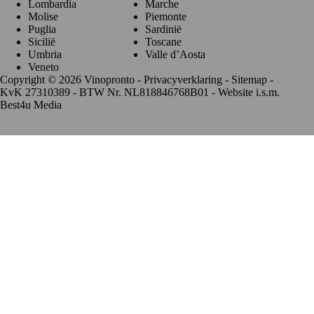
Lombardia
Marche
Molise
Piemonte
Puglia
Sardinië
Sicilië
Toscane
Umbria
Valle d’Aosta
Veneto
Copyright © 2026 Vinopronto -
Privacyverklaring
-
Sitemap
-
KvK 27310389 - BTW Nr. NL818846768B01 - Website i.s.m.
Best4u Media