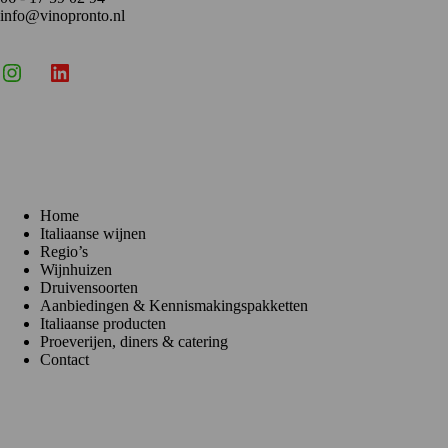
info@vinopronto.nl
Instagram
X
LinkedIn
Menu
Home
Italiaanse wijnen
Regio’s
Wijnhuizen
Druivensoorten
Aanbiedingen & Kennismakingspakketten
Italiaanse producten
Proeverijen, diners & catering
Contact
Klantenservice