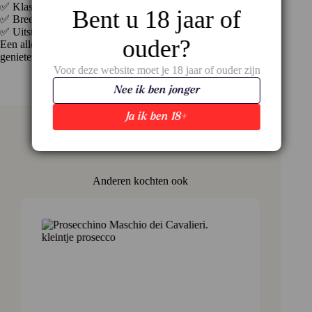
✅ Klassieke Montepulciano-stijl: soepel, kruidig, fruitig
Bent u 18 jaar of
✅ Breed inzetbaar aan tafel
✅ Uitstekende prijs-kwaliteitverhouding
ouder?
Een alleskunner met persoonlijkheid – ideaal voor dagelijks
genieten of een gezellige Italiaanse avond.
Voor deze website moet je 18 jaar of ouder zijn
Nee ik ben jonger
Ja ik ben 18+
Anderen kochten ook