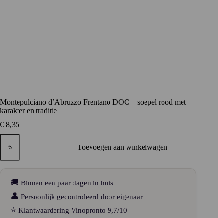
Montepulciano d’Abruzzo Frentano DOC – soepel rood met
karakter en traditie
€
8,35
Montepulciano
d’Abruzzo
Toevoegen aan winkelwagen
Frentano
DOC
–
soepel
🚚
Binnen een paar dagen in huis
rood
met
👤
Persoonlijk gecontroleerd door eigenaar
karakter
⭐
Klantwaardering Vinopronto 9,7/10
en