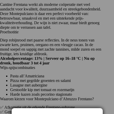
Cantine Frentana
werkt als moderne coöperatie met veel
aandacht voor kwaliteit, duurzaamheid en streekgebondenheid.
Deze Montepulciano is daar een perfect voorbeeld van:
betrouwbaar, smaakvol en met een uitstekende prijs-
kwaliteitverhouding. De wijn is niet zwaar, maar biedt genoeg
diepte om te verrassen aan tafel.
Proefnotitie
Diep robijnrood met paarse reflecties. In de neus tonen van
zwarte kers, pruimen, oregano en een vleugje cacao. In de
mond soepel en sappig met zachte tannines, milde zuren en een
fruitige, iets kruidige afdronk.
Alcoholpercentage: 13% | Serveer op 16–18 °C | Nu op
dronk, houdbaar 3 tot 4 jaar
Wijn-spijscombinaties
Pasta all’Amatriciana
Pizza met gegrilde groenten en salami
Lasagne met aubergine
Gestoofde kip met tomaat en rozemarijn
Harde kazen zoals pecorino stagionato
Waarom kiezen voor Montepulciano d’Abruzzo Frentano?
✅ Afkomstig uit de erkende Frentano-subzone
✅ Gemaakt door een duurzame kwaliteitscoöperatie