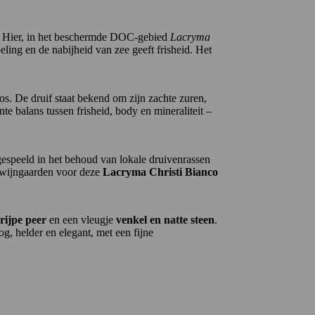
s. Hier, in het beschermde DOC-gebied
Lacryma
ing en de nabijheid van zee geeft frisheid. Het
ros. De druif staat bekend om zijn zachte zuren,
e balans tussen frisheid, body en mineraliteit –
l gespeeld in het behoud van lokale druivenrassen
e wijngaarden voor deze
Lacryma Christi Bianco
 rijpe peer
en een vleugje
venkel en natte steen
.
og, helder en elegant, met een fijne