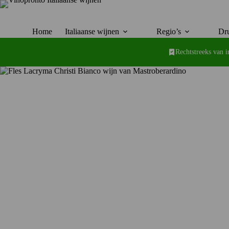
Ga
naar
de
inhoud
Home
Italiaanse wijnen
Regio’s
Dru
Rechtstreeks van 