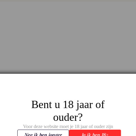
Bent u 18 jaar of
ouder?
Voor deze website moet je 18 jaar of ouder zijn
Nee ik ben jonger
Ja ik ben 18+