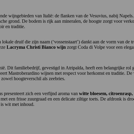
ende wijngebieden van Italië: de flanken van de Vesuvius, nabij Napel
e grond. De bodem is rijk aan mineralen, de hoogte zorgt voor verkoel
r en traditie.
n lokale druif die zijn naam (‘vossenstaart’) dankt aan de vorm van de t
deze
Lacryma Christi Bianco wijn
zorgt Coda di Volpe voor een elegant
ië. Dit familiebedrijf, gevestigd in Atripalda, heeft een belangrijke ro
eert Mastroberardino wijnen met respect voor herkomst en traditie. D
 zowel hoogteverschil als zeebries.
us presenteert zich een verfijnd aroma van
witte bloesem, citroenrasp,
met een frisse zuurgraad en een delicate ziltige toets. De afdronk is dro
 is wit met inhoud.