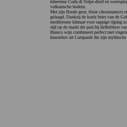
inheemse Coda di Volpe-druif en weerspiege
vulkanische bodem.
Met zijn florale geur, frisse citrusnuances 
gelaagd. Dankzij de koele bries van de Golf
mediterrane klimaat voor sappige rijping z
stijl op de markt die past bij liefhebbers v
Bianco wijn combineert perfect met visgere
klassieker uit Campanië die zijn mythische