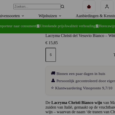
Winkelwagen
ivensoorten
Wijnhuizen
Aanbiedingen & Kennis
importeur naar consument
Uitstekende prijs/kwaliteit verhouding
Horecawijn
Lacryma Christi del Vesuvio Bianco – Wit
€
15,85
Lacryma
Christi
del
Vesuvio
Bianco
–
🚚
Binnen een paar dagen in huis
Witte
vulkaankracht
👤
Persoonlijk gecontroleerd door eige
uit
⭐
Klantwaardering Vinopronto 9,7/10
Campanië
aantal
De
Lacryma Christi Bianco wijn
van Mas
zuiden van Italië, gemaakt op de vruchtba
wijn – waarvan de naam ‘de tranen van Chr