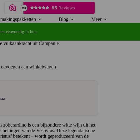
makingspakketten
Blog
Meer
en eenvoudig in huis
te vulkaankracht uit Campanië
Toevoegen aan winkelwagen
naar
troberardino is een bijzondere witte wijn uit het
re hellingen van de Vesuvius. Deze legendarische
istus’ betekent – wordt geproduceerd van de