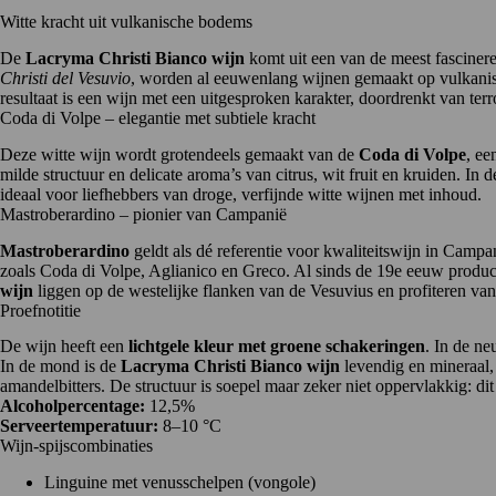
Witte kracht uit vulkanische bodems
De
Lacryma Christi Bianco wijn
komt uit een van de meest fasciner
Christi del Vesuvio
, worden al eeuwenlang wijnen gemaakt op vulkanisch
resultaat is een wijn met een uitgesproken karakter, doordrenkt van terroi
Coda di Volpe – elegantie met subtiele kracht
Deze witte wijn wordt grotendeels gemaakt van de
Coda di Volpe
, ee
milde structuur en delicate aroma’s van citrus, wit fruit en kruiden. In 
ideaal voor liefhebbers van droge, verfijnde witte wijnen met inhoud.
Mastroberardino – pionier van Campanië
Mastroberardino
geldt als dé referentie voor kwaliteitswijn in Campan
zoals Coda di Volpe, Aglianico en Greco. Al sinds de 19e eeuw produc
wijn
liggen op de westelijke flanken van de Vesuvius en profiteren van
Proefnotitie
De wijn heeft een
lichtgele kleur met groene schakeringen
. In de ne
In de mond is de
Lacryma Christi Bianco wijn
levendig en mineraal, 
amandelbitters. De structuur is soepel maar zeker niet oppervlakkig: dit
Alcoholpercentage:
12,5%
Serveertemperatuur:
8–10 °C
Wijn-spijscombinaties
Linguine met venusschelpen (vongole)