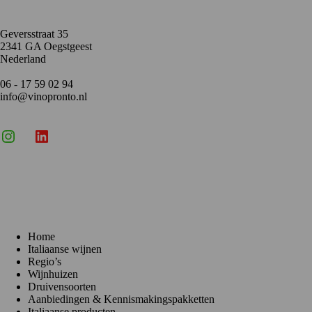
Geversstraat 35
2341 GA Oegstgeest
Nederland
06 - 17 59 02 94
info@vinopronto.nl
Instagram
X
LinkedIn
Menu
Home
Italiaanse wijnen
Regio’s
Wijnhuizen
Druivensoorten
Aanbiedingen & Kennismakingspakketten
Italiaanse producten