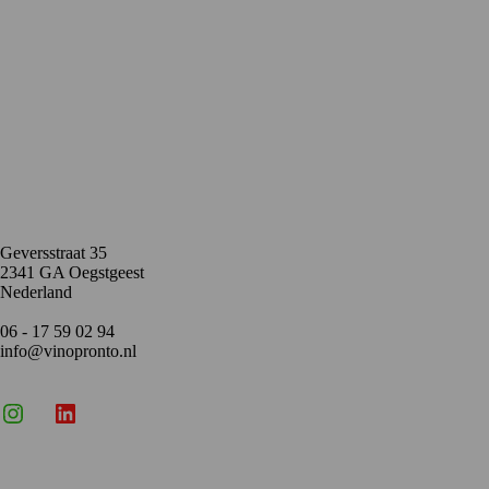
Contact
Geversstraat 35
2341 GA Oegstgeest
Nederland
06 - 17 59 02 94
info@vinopronto.nl
Instagram
X
LinkedIn
Menu