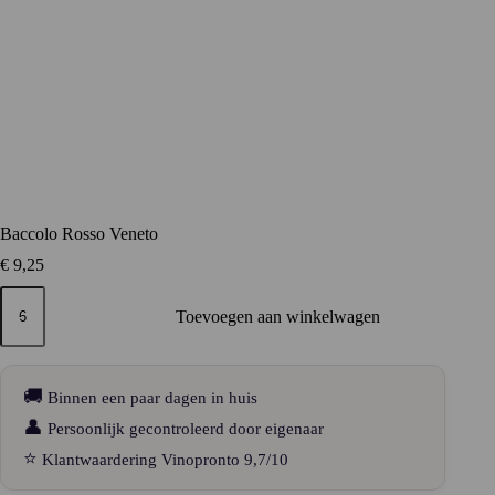
Baccolo Rosso Veneto
€
9,25
Baccolo
Rosso
Toevoegen aan winkelwagen
Veneto
aantal
🚚
Binnen een paar dagen in huis
👤
Persoonlijk gecontroleerd door eigenaar
⭐
Klantwaardering Vinopronto 9,7/10