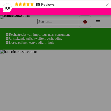
×
85
Reviews
9,8
Ga
naar
Winkelwagen
de
inhoud
Rechtstreeks van importeur naar consument
Uitstekende prijs/kwaliteit verhouding
Horecawijnen eenvoudig in huis