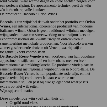
rond Verona, waar warme dagen en koele nachten zorgen voor
een perfecte rijping. De appassimento-techniek geeft de wijn
z’n herkenbare, volle karakter.
De producent: Baccolo / Orion Wines
Baccolo
is een wijnlabel dat valt onder het portfolio van
Orion
Wines
, een internationaal opererende producent van moderne
Italiaanse wijnen. Orion is geen traditioneel wijnhuis met eigen
wijngaarden, maar een samenwerking tussen wijnmakers en
exportprofessionals die kwaliteitswijnen ontwikkelen in
samenwerking met lokale producenten. Voor Baccolo werken
ze met geselecteerde druiven uit Veneto, waarbij stijl en
toegankelijkheid voorop staan.
De
Baccolo Rosso Veneto
is een voorbeeld van hun populaire
appassimento-stijl: rond, vol en herkenbaar, met een brede
internationale aantrekkingskracht. De productie vindt plaats in
samenwerking met regionale wijnbedrijven in Noord-Italië. De
Baccolo Rosso Veneto
is hun populairste rode wijn, en met
goede reden: hij combineert Italiaanse warmte met
internationale stijl, en past bij elke gelegenheid waar je iets
extra’s op tafel wilt zetten.
Wijn-spijscombinaties
Deze zwoele rode wijn voelt zich thuis bij:
Gegrild rood vlees
Stoofgerechten zoals ossobuco of runderstoof