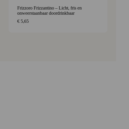
Frizzoro Frizzantino – Licht, fris en
Ca’ de 
onweerstaanbaar doordrinkbaar
€
12,3
€
5,65