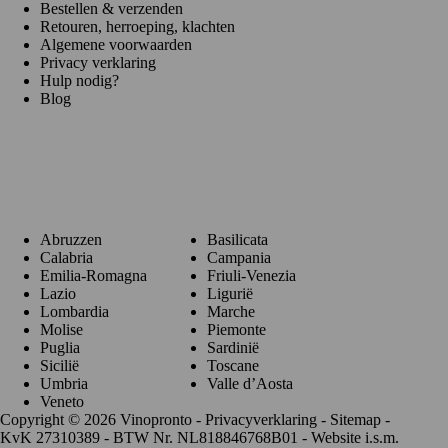
Bestellen & verzenden
Retouren, herroeping, klachten
Algemene voorwaarden
Privacy verklaring
Hulp nodig?
Blog
Regio's
Abruzzen
Basilicata
Calabria
Campania
Emilia-Romagna
Friuli-Venezia
Lazio
Ligurië
Lombardia
Marche
Molise
Piemonte
Puglia
Sardinië
Sicilië
Toscane
Umbria
Valle d’Aosta
Veneto
Copyright © 2026 Vinopronto -
Privacyverklaring
-
Sitemap
-
KvK 27310389 - BTW Nr. NL818846768B01 - Website i.s.m.