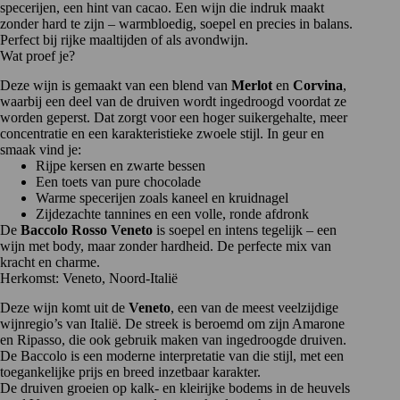
specerijen, een hint van cacao. Een wijn die indruk maakt
zonder hard te zijn – warmbloedig, soepel en precies in balans.
Perfect bij rijke maaltijden of als avondwijn.
Wat proef je?
Deze wijn is gemaakt van een blend van
Merlot
en
Corvina
,
waarbij een deel van de druiven wordt ingedroogd voordat ze
worden geperst. Dat zorgt voor een hoger suikergehalte, meer
concentratie en een karakteristieke zwoele stijl. In geur en
smaak vind je:
Rijpe kersen en zwarte bessen
Een toets van pure chocolade
Warme specerijen zoals kaneel en kruidnagel
Zijdezachte tannines en een volle, ronde afdronk
De
Baccolo Rosso Veneto
is soepel en intens tegelijk – een
wijn met body, maar zonder hardheid. De perfecte mix van
kracht en charme.
Herkomst: Veneto, Noord-Italië
Deze wijn komt uit de
Veneto
, een van de meest veelzijdige
wijnregio’s van Italië. De streek is beroemd om zijn Amarone
en Ripasso, die ook gebruik maken van ingedroogde druiven.
De Baccolo is een moderne interpretatie van die stijl, met een
toegankelijke prijs en breed inzetbaar karakter.
De druiven groeien op kalk- en kleirijke bodems in de heuvels