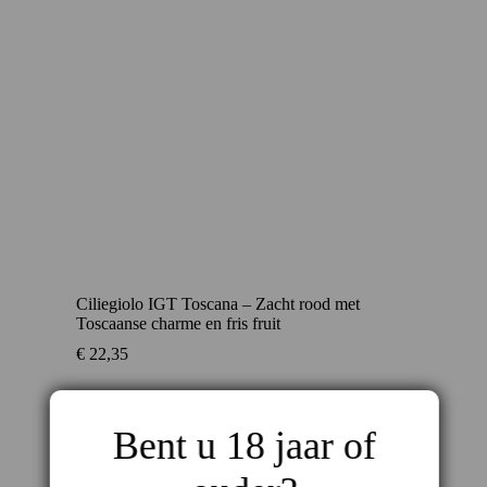
Ciliegiolo IGT Toscana – Zacht rood met
Toscaanse charme en fris fruit
€
22,35
Bent u 18 jaar of