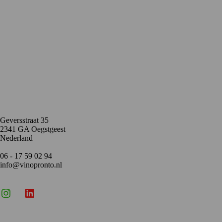
Contact
Geversstraat 35
2341 GA Oegstgeest
Nederland
06 - 17 59 02 94
info@vinopronto.nl
Instagram
X
LinkedIn