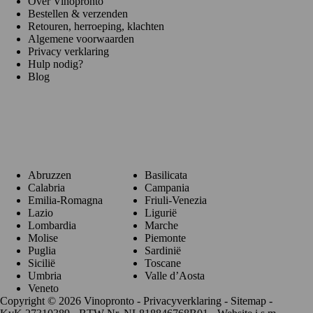
Over Vinopronto
Bestellen & verzenden
Retouren, herroeping, klachten
Algemene voorwaarden
Privacy verklaring
Hulp nodig?
Blog
Regio's
Abruzzen
Basilicata
Calabria
Campania
Emilia-Romagna
Friuli-Venezia
Lazio
Ligurië
Lombardia
Marche
Molise
Piemonte
Puglia
Sardinië
Sicilië
Toscane
Umbria
Valle d’Aosta
Veneto
Copyright © 2026 Vinopronto -
Privacyverklaring
-
Sitemap
-