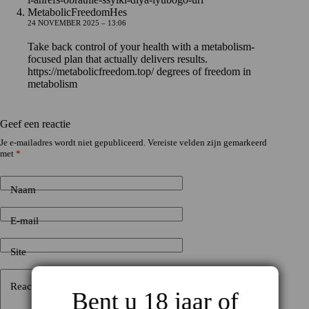
MetabolicFreedomHes
24 NOVEMBER 2025 – 13:06
Take back control of your health with a metabolism-
focused plan that actually delivers results.
https://metabolicfreedom.top/
degrees of freedom in
metabolism
Geef een reactie
Je e-mailadres wordt niet gepubliceerd.
Vereiste velden zijn gemarkeerd
met
*
Naam
E-mail
Site
Reactie toevoegen
*
Bent u 18 jaar of