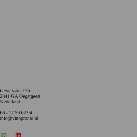
Contact
Geversstraat 35
2341 GA Oegstgeest
Nederland
06 - 17 59 02 94
info@vinopronto.nl
Instagram
X
LinkedIn