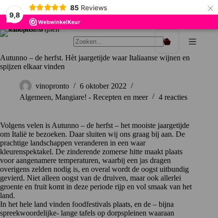
×
85
Reviews
9,8
Ga
naar
Winkelwagen
de
Autunno – de herfst. Hèt jaargetijde waar Italiaanse wijnen en
inhoud
spijzen elkaar vinden
vinopronto
6 oktober 2022
Algemeen
,
Mangiare! - Recepten en meer
4 reacties
Volgens velen is Autunno – de herfst – het mooiste jaargetijde
om Italië te bezoeken. Daar sluiten wij ons graag bij aan. De
prachtige landschappen veranderen in een waar
kleurenspektakel. De zinderende zomerse hitte maakt plaats
voor aangenamere temperaturen, waarbij een jas dragen
overigens zelden nodig is, en overal wordt de oogst uitbundig
gevierd. Niet alleen oogst van de druiven, maar ook allerlei
groente en fruit komt in deze periode rijp en vol smaak van het
land.
In het hele land vinden foodfestivals plaats, en de – bijna
spreekwoordelijke- lange tafels op dorpspleinen waaraan