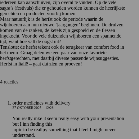
iedereen kan aanschuiven, zijn overal te vinden. Op de vele
sagra’s
(festivals) die er gehouden worden kunnen de heerlijkste
gerechten en producten voorbij komen.
Maar natuurlijk is de herfst ook de periode waarin de
wijnboeren aan hun nieuwe ‘jaargangen’ beginnen. De druiven
komen van de ranken, de ketels zijn gespoeld en de flessen
ingekocht. Voor de vele duizenden wijnboeren een spannende
tijd, want hoe valt de oogst uit?
Tenslotte: de herfst tekent ook de terugkeer van comfort food in
het menu. Graag delen we een paar van onze favoriete
herfstgerechten, met daarbij diverse passende wijnsuggesties.
Herfst in Italië – gaat dat zien en proeven!
4 reacties
order medicines with delivery
27 OKTOBER 2025 – 12:28
You really mke it seem really easy with your presentation
but I inn finding this
topic to be reallpy something that I feel I might never
understand.