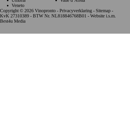
Umbria
Valle d’Aosta
Veneto
Copyright © 2026 Vinopronto -
Privacyverklaring
-
Sitemap
-
KvK 27310389 - BTW Nr. NL818846768B01 - Website i.s.m.
Best4u Media
De waardering van www.vinopronto.nl bij
WebwinkelKeur
Reviews
is 9.8/10 gebaseerd op 85 reviews.