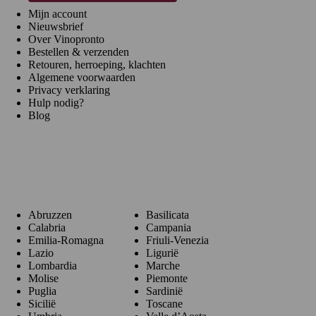
Mijn account
Nieuwsbrief
Over Vinopronto
Bestellen & verzenden
Retouren, herroeping, klachten
Algemene voorwaarden
Privacy verklaring
Hulp nodig?
Blog
Regio's
Abruzzen
Basilicata
Calabria
Campania
Emilia-Romagna
Friuli-Venezia
Lazio
Ligurië
Lombardia
Marche
Molise
Piemonte
Puglia
Sardinië
Sicilië
Toscane