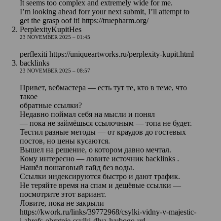
It seems too complex and extremely wide for me.
I’m looking ahead forr your next submit, I’ll attempt to
get the grasp oof it!
https://truepharm.org/
PerplexityKupitHes
23 NOVEMBER 2025 – 01:45
perflexiti
https://uniqueartworks.ru/perplexity-kupit.html
backlinks
23 NOVEMBER 2025 – 08:57
Привет, вебмастера — есть тут те, кто в теме, что
такое
обратные ссылки?
Недавно поймал себя на мысли и понял
— пока не займёшься ссылочным — топа не будет.
Тестил разные методы — от краудов до гостевых
постов, но цены кусаются.
Вышел на решение, о котором давно мечтал.
Кому интересно — ловите источник backlinks .
Нашёл пошаговый гайд без воды.
Ссылки индексируются быстро и дают трафик.
Не теряйте время на спам и дешёвые ссылки —
посмотрите этот вариант.
Ловите, пока не закрыли
https://kwork.ru/links/39772968/csylki-vidny-v-majestic-
i-ahrefs-obratnie-ssylki-dlya-lyubogo-url