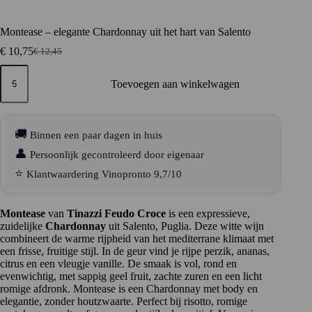
Montease – elegante Chardonnay uit het hart van Salento
€
10,75
€
12,45
Oorspronkelijke
Huidige
prijs
prijs
Montease
was:
is:
–
Toevoegen aan winkelwagen
elegante
€ 12,45.
€ 10,75.
Chardonnay
uit
het
🚚
Binnen een paar dagen in huis
hart
van
👤
Persoonlijk gecontroleerd door eigenaar
Salento
⭐
Klantwaardering Vinopronto 9,7/10
aantal
Montease
van
Tinazzi Feudo Croce
is een expressieve,
zuidelijke
Chardonnay
uit Salento, Puglia. Deze witte wijn
combineert de warme rijpheid van het mediterrane klimaat met
een frisse, fruitige stijl. In de geur vind je rijpe perzik, ananas,
citrus en een vleugje vanille. De smaak is vol, rond en
evenwichtig, met sappig geel fruit, zachte zuren en een licht
romige afdronk. Montease is een Chardonnay met body en
elegantie, zonder houtzwaarte. Perfect bij risotto, romige