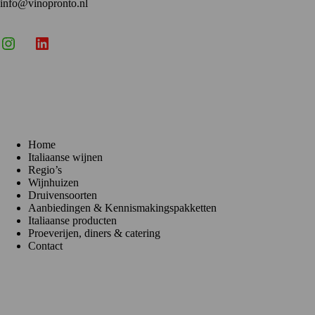
info@vinopronto.nl
Instagram
X
LinkedIn
Menu
Home
Italiaanse wijnen
Regio’s
Wijnhuizen
Druivensoorten
Aanbiedingen & Kennismakingspakketten
Italiaanse producten
Proeverijen, diners & catering
Contact
Klantenservice