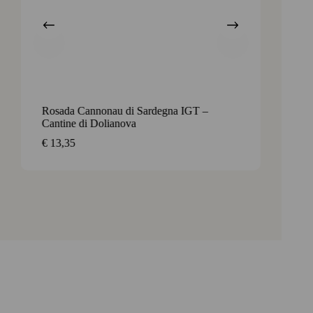
Rosada Cannonau di Sardegna IGT –
Ca’ de
Cantine di Dolianova
€
42,9
€
13,35