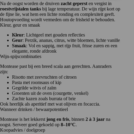
Na de oogst worden de druiven
zacht geperst
en vergist in
roestvrijstalen tanks
bij lage temperatuur. De wijn rijpt kort op
de fijne lie, wat hem een lichte ronding en complexiteit geeft.
Houtopvoeding wordt vermeden om de frisheid te behouden.
Kleur, geur en smaak
Kleur
: Lichtgeel met gouden reflecties
Geur
: Perzik, ananas, citrus, witte bloemen, lichte vanille
Smaak
: Vol en sappig, met rijp fruit, frisse zuren en een
elegante, ronde afdronk
Wijn-spijscombinaties
Montease past bij een breed scala aan gerechten. Aanraders
zijn:
Risotto met zeevruchten of citroen
Pasta met roomsaus of kip
Gegrilde witvis of zalm
Groenten uit de oven (courgette, venkel)
Zachte kazen zoals burrata of brie
Ook heerlijk als aperitief met wat olijven en focaccia.
Wanneer drinken / bewaarpotentieel
Montease is het lekkerst
jong en fris
, binnen
2 à 3 jaar
na
oogst. Serveer goed gekoeld op
8–10°C
.
Koopadvies / doelgroep