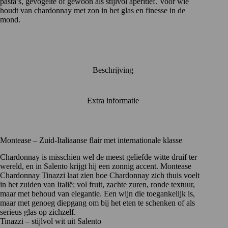
pasta’s, gevogelte of gewoon als stijlvol aperitief. Voor wie
houdt van chardonnay met zon in het glas en finesse in de
mond.
Beschrijving
Extra informatie
Montease – Zuid-Italiaanse flair met internationale klasse
Chardonnay is misschien wel de meest geliefde witte druif ter
wereld, en in Salento krijgt hij een zonnig accent. Montease
Chardonnay Tinazzi laat zien hoe Chardonnay zich thuis voelt
in het zuiden van Italië: vol fruit, zachte zuren, ronde textuur,
maar met behoud van elegantie. Een wijn die toegankelijk is,
maar met genoeg diepgang om bij het eten te schenken of als
serieus glas op zichzelf.
Tinazzi – stijlvol wit uit Salento