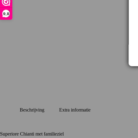
9,8
Beschrijving
Extra informatie
Superiore Chianti met familieziel