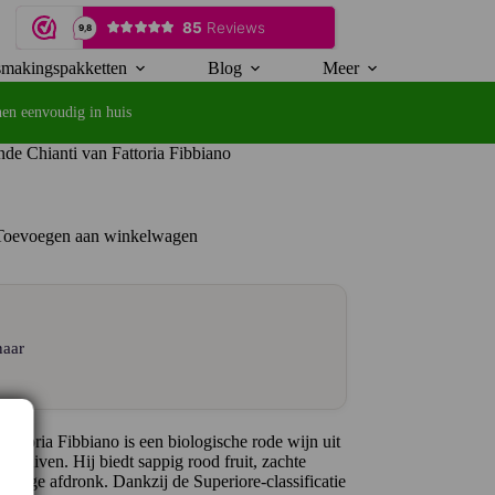
makingspakketten
Blog
Meer
en eenvoudig in huis
de Chianti van Fattoria Fibbiano
Toevoegen aan winkelwagen
naar
ttoria Fibbiano is een biologische rode wijn uit
druiven. Hij biedt sappig rood fruit, zachte
ruidige afdronk. Dankzij de Superiore-classificatie