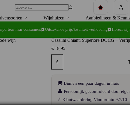
Winkelwagen
ivensoorten
Wijnhuizen
Aanbiedingen & Kennis
importeur naar consument
Uitstekende prijs/kwaliteit verhouding
Horecawijn
Casalini Chianti Superiore DOCG – Verfijn
€
18,95
Casalini
Chianti
Superiore
DOCG
–
Verfijnde
🚚
Binnen een paar dagen in huis
Chianti
van
👤
Persoonlijk gecontroleerd door eige
Fattoria
⭐
Klantwaardering Vinopronto 9,7/10
Fibbiano
aantal
De Casalini Chianti Superiore DOCG van Fa
Toscane, gemaakt van Sangiovese en lokale 
tannines en frisse zuren, met een subtiele k