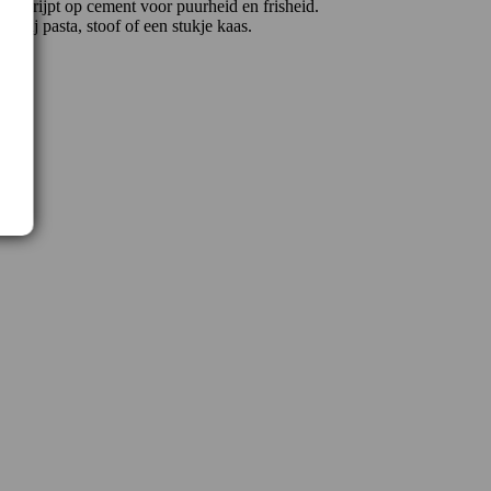
s. Gerijpt op cement voor puurheid en frisheid.
r bij pasta, stoof of een stukje kaas.