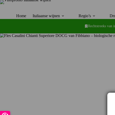
Ga
naar
de
inhoud
Home
Italiaanse wijnen
Regio’s
Dru
Rechtstreeks van 