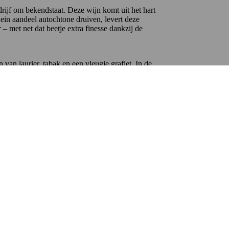
drijf om bekendstaat. Deze wijn komt uit het hart
ein aandeel autochtone druiven, levert deze
– met net dat beetje extra finesse dankzij de
 van laurier, tabak en een vleugje grafiet. In de
m-bodied, droog en heeft een aangename lengte.
vese, aangevuld met 10% van het lokale ras
re DOCG
geclassificeerd is, gelden er strengere
 zonder zijn frisse, Toscaanse identiteit te