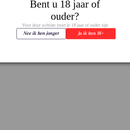
Bent u 18 jaar of
heeft deze wijn extra concentratie en balan
Een karaktervolle, toegankelijke Chianti voo
ouder?
Voor deze website moet je 18 jaar of ouder zijn
Nee ik ben jonger
Ja ik ben 18+