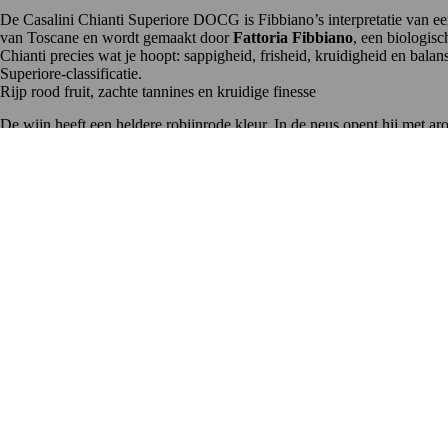
De Casalini Chianti Superiore DOCG is Fibbiano’s interpretatie van een
van Toscane en wordt gemaakt door
Fattoria Fibbiano
, een biologis
Chianti precies wat je hoopt: sappigheid, frisheid, kruidigheid en bal
Superiore-classificatie.
Rijp rood fruit, zachte tannines en kruidige finesse
De wijn heeft een heldere robijnrode kleur. In de neus opent hij met aro
mond is hij levendig en harmonieus: fris rood fruit, zachte tannines e
Geen overdaad aan extractie of hout, maar juist een open, toegankelijke
Biologisch en lokaal, met extra strengheid
Fattoria Fibbiano werkt volledig biologisch en gebruikt uitsluitend dr
Ciliegiolo. De wijn rijpt in cementtanks, waardoor het fruit en de stru
regels voor opbrengst en rijpheid dan bij een reguliere
Chianti
. Het res
verliezen.
Wijn en spijs: alles draait om balans
Pasta met ragù alla toscana of pici met paddenstoelen
Toscaanse stoofgerechten met bonen en pancetta
Gegrilde kalfskotelet of varkenshaas met salie
Geroosterde groenten met olijfolie en rozemarijn
Halfgerijpte kazen zoals pecorino of caciotta
Praktische info
Classificatie:
Chianti Superiore DOCG