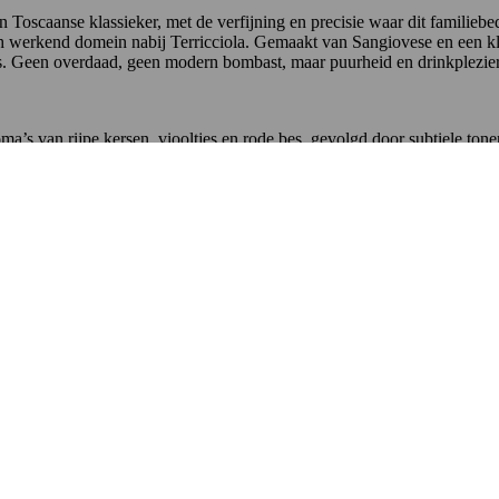
 Toscaanse klassieker, met de verfijning en precisie waar dit familiebe
ch werkend domein nabij Terricciola. Gemaakt van Sangiovese en een kl
ans. Geen overdaad, geen modern bombast, maar puurheid en drinkplezier 
ma’s van rijpe kersen, viooltjes en rode bes, gevolgd door subtiele tonen
n een fijne kruidigheid houden elkaar mooi in balans. De wijn is mediu
 stijl met herkenbaar Chianti-karakter.
uiven van eigen wijngaarden. De blend bestaat hoofdzakelijk uit Sangio
ctuur zuiver en levendig blijven. Omdat deze wijn als
Chianti Superio
ultaat: een wijn met meer concentratie, complexiteit en bewaarpotentieel –