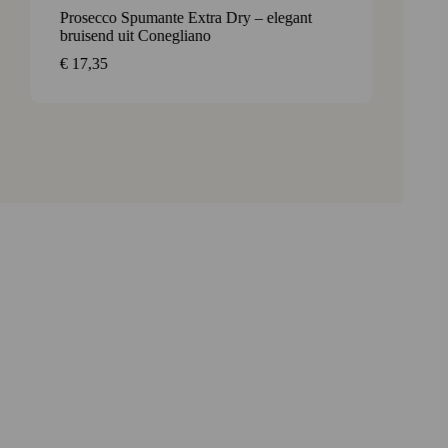
Prosecco Spumante Extra Dry – elegant
Vaiss 
bruisend uit Conegliano
aromati
€
17,35
€
17,3