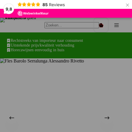
×
85
Reviews
9,8
Ga
naar
Winkelwagen
de
inhoud
Rechtstreeks van importeur naar consument
Uitstekende prijs/kwaliteit verhouding
Horecawijnen eenvoudig in huis