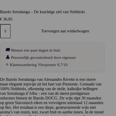
Barolo Serralunga – De krachtige ziel van Nebbiolo
€
36,85
Barolo
Serralunga
Toevoegen aan winkelwagen
–
De
krachtige
ziel
🚚
Binnen een paar dagen in huis
van
Nebbiolo
👤
Persoonlijk gecontroleerd door eigenaar
aantal
⭐
Klantwaardering Vinopronto 9,7/10
De Barolo Serralunga van Alessandro Rivetto is een stoere
maar elegante topwijn uit het hart van Piemonte. Gemaakt van
100% Nebbiolo, afkomstig van de steile, kalkrijke hellingen
van Serralunga d’Alba – een van de meest prestigieuze
subzones binnen de Barolo DOCG. De wijn rijpt 30 maanden
op groot Slavonisch eiken en vervolgens minimaal 12 maanden
op fles. Het resultaat is een diepe, gestructureerde wijn met
aroma’s van rozen, teer, zwart fruit en aardse tonen. In de mond