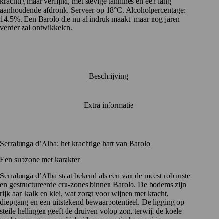
krachtig maar verfijnd, met stevige tannines en een lang
aanhoudende afdronk. Serveer op 18°C. Alcoholpercentage:
14,5%. Een Barolo die nu al indruk maakt, maar nog jaren
verder zal ontwikkelen.
Beschrijving
Extra informatie
Serralunga d’Alba: het krachtige hart van Barolo
Een subzone met karakter
Serralunga d’Alba
staat bekend als een van de meest robuuste
en gestructureerde cru-zones binnen Barolo. De bodems zijn
rijk aan kalk en klei, wat zorgt voor wijnen met kracht,
diepgang en een uitstekend bewaarpotentieel. De ligging op
steile hellingen geeft de druiven volop zon, terwijl de koele