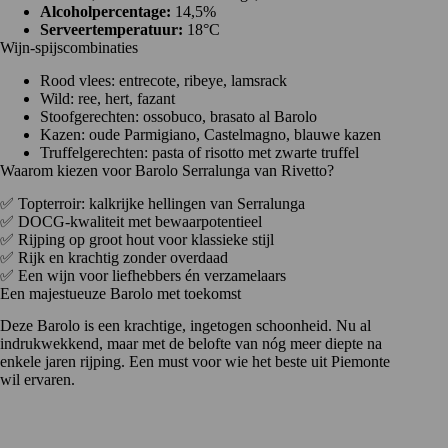
Alcoholpercentage:
14,5%
Serveertemperatuur:
18°C
Wijn-spijscombinaties
Rood vlees: entrecote, ribeye, lamsrack
Wild: ree, hert, fazant
Stoofgerechten: ossobuco, brasato al Barolo
Kazen: oude Parmigiano, Castelmagno, blauwe kazen
Truffelgerechten: pasta of risotto met zwarte truffel
Waarom kiezen voor Barolo Serralunga van Rivetto?
✅ Topterroir: kalkrijke hellingen van Serralunga
✅ DOCG-kwaliteit met bewaarpotentieel
✅ Rijping op groot hout voor klassieke stijl
✅ Rijk en krachtig zonder overdaad
✅ Een wijn voor liefhebbers én verzamelaars
Een majestueuze Barolo met toekomst
Deze Barolo is een krachtige, ingetogen schoonheid. Nu al
indrukwekkend, maar met de belofte van nóg meer diepte na
enkele jaren rijping. Een must voor wie het beste uit Piemonte
wil ervaren.