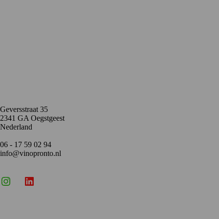
Contact
Geversstraat 35
2341 GA Oegstgeest
Nederland
06 - 17 59 02 94
info@vinopronto.nl
Instagram
X
LinkedIn
Menu