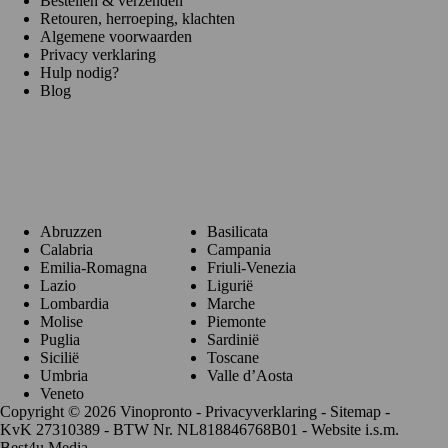
Bestellen & verzenden
Retouren, herroeping, klachten
Algemene voorwaarden
Privacy verklaring
Hulp nodig?
Blog
Regio's
Abruzzen
Basilicata
Calabria
Campania
Emilia-Romagna
Friuli-Venezia
Lazio
Ligurië
Lombardia
Marche
Molise
Piemonte
Puglia
Sardinië
Sicilië
Toscane
Umbria
Valle d’Aosta
Veneto
Copyright © 2026 Vinopronto -
Privacyverklaring
-
Sitemap
-
KvK 27310389 - BTW Nr. NL818846768B01 - Website i.s.m.
Best4u Media