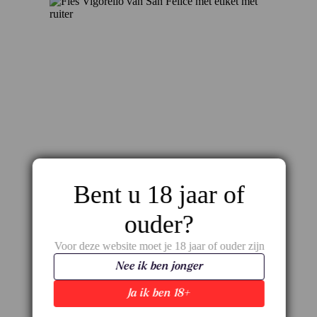
Bent u 18 jaar of
ouder?
Vigorello IGT Toscana – De originele Super
Tuscan van San Felice
Voor deze website moet je 18 jaar of ouder zijn
€
48,50
Nee ik ben jonger
Ja ik ben 18+