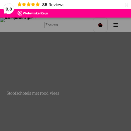
×
85
Reviews
9,8
Ga
naar
Winkelwagen
de
inhoud
Stoofschotels met rood vlees