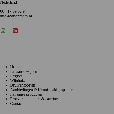
Nederland
06 - 17 59 02 94
info@vinopronto.nl
Instagram
X
LinkedIn
Menu
Home
Italiaanse wijnen
Regio’s
Wijnhuizen
Druivensoorten
Aanbiedingen & Kennismakingspakketten
Italiaanse producten
Proeverijen, diners & catering
Contact