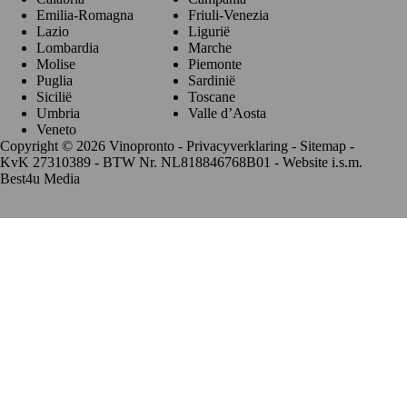
Emilia-Romagna
Friuli-Venezia
Lazio
Ligurië
Lombardia
Marche
Molise
Piemonte
Puglia
Sardinië
Sicilië
Toscane
Umbria
Valle d’Aosta
Veneto
Copyright © 2026 Vinopronto -
Privacyverklaring
-
Sitemap
-
KvK 27310389 - BTW Nr. NL818846768B01 - Website i.s.m.
Best4u Media
De waardering van www.vinopronto.nl bij
WebwinkelKeur
Reviews
is 9.8/10 gebaseerd op 85 reviews.