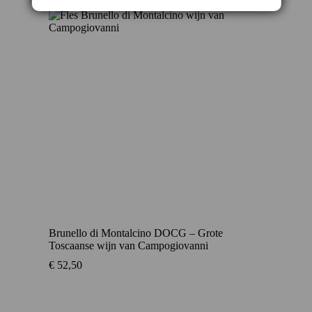
Brunello di Montalcino DOCG – Grote
Toscaanse wijn van Campogiovanni
€
52,50