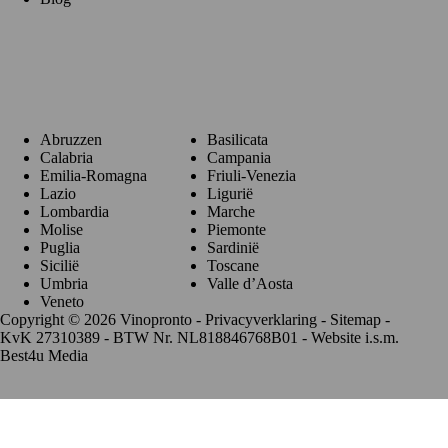
Regio's
Abruzzen
Basilicata
Calabria
Campania
Emilia-Romagna
Friuli-Venezia
Lazio
Ligurië
Lombardia
Marche
Molise
Piemonte
Puglia
Sardinië
Sicilië
Toscane
Umbria
Valle d’Aosta
Veneto
Copyright © 2026 Vinopronto -
Privacyverklaring
-
Sitemap
-
KvK 27310389 - BTW Nr. NL818846768B01 - Website i.s.m.
Best4u Media