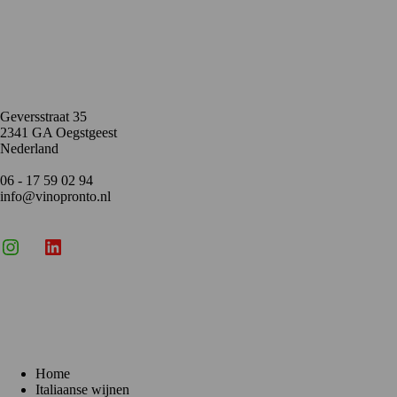
Contact
Geversstraat 35
2341 GA Oegstgeest
Nederland
06 - 17 59 02 94
info@vinopronto.nl
Instagram
X
LinkedIn
Menu
Home
Italiaanse wijnen