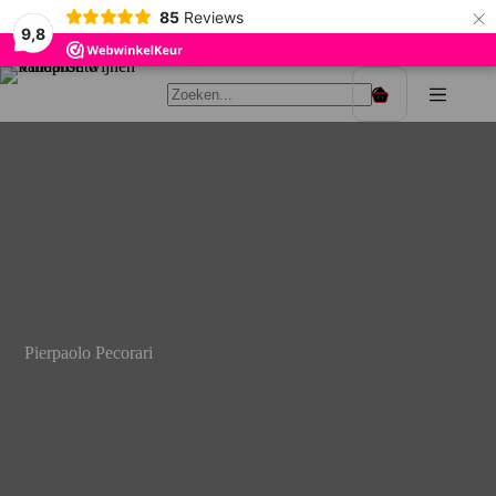
×
85
Reviews
9,8
Ga
naar
Winkelwagen
de
inhoud
Pierpaolo Pecorari