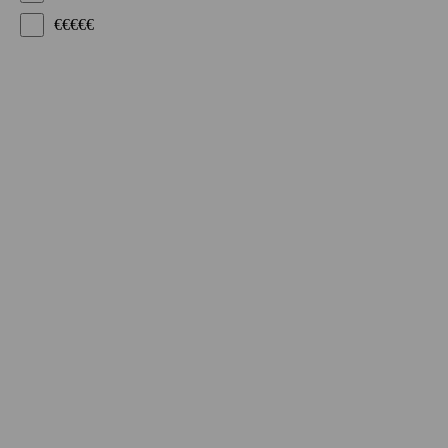
€€€€€