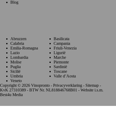
Blog
Regio's
Abruzzen
Basilicata
Calabria
Campania
Emilia-Romagna
Friuli-Venezia
Lazio
Ligurië
Lombardia
Marche
Molise
Piemonte
Puglia
Sardinië
Sicilië
Toscane
Umbria
Valle d’Aosta
Veneto
Copyright © 2026 Vinopronto -
Privacyverklaring
-
Sitemap
-
KvK 27310389 - BTW Nr. NL818846768B01 - Website i.s.m.
Best4u Media