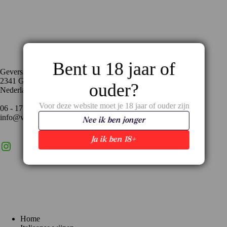
Contact
Bent u 18 jaar of
Geversstraat 35
2341 GA Oegstgeest
ouder?
Nederland
Voor deze website moet je 18 jaar of ouder zijn
06 - 17 59 02 94
info@vinopronto.nl
Nee ik ben jonger
Ja ik ben 18+
Instagram
X
LinkedIn
Menu
Home