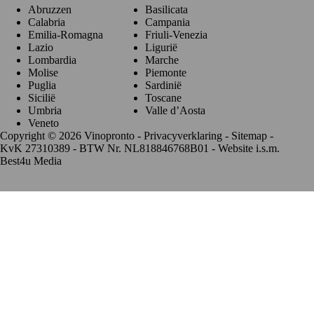
Abruzzen
Basilicata
Calabria
Campania
Emilia-Romagna
Friuli-Venezia
Lazio
Ligurië
Lombardia
Marche
Molise
Piemonte
Puglia
Sardinië
Sicilië
Toscane
Umbria
Valle d’Aosta
Veneto
Copyright © 2026 Vinopronto -
Privacyverklaring
-
Sitemap
-
KvK 27310389 - BTW Nr. NL818846768B01 - Website i.s.m.
Best4u Media
De waardering van www.vinopronto.nl bij
WebwinkelKeur
Reviews
is 9.8/10 gebaseerd op 85 reviews.