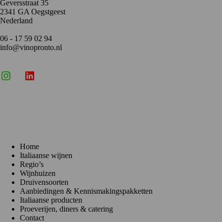
Geversstraat 35
2341 GA Oegstgeest
Nederland
06 - 17 59 02 94
info@vinopronto.nl
Instagram
X
LinkedIn
Menu
Home
Italiaanse wijnen
Regio’s
Wijnhuizen
Druivensoorten
Aanbiedingen & Kennismakingspakketten
Italiaanse producten
Proeverijen, diners & catering
Contact