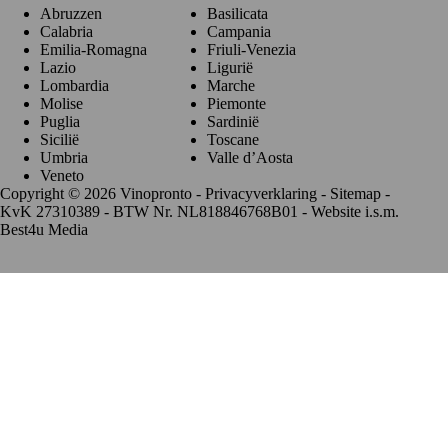
Abruzzen
Basilicata
Calabria
Campania
Emilia-Romagna
Friuli-Venezia
Lazio
Ligurië
Lombardia
Marche
Molise
Piemonte
Puglia
Sardinië
Sicilië
Toscane
Umbria
Valle d’Aosta
Veneto
Copyright © 2026 Vinopronto -
Privacyverklaring
-
Sitemap
-
KvK 27310389 - BTW Nr. NL818846768B01 - Website i.s.m.
Best4u Media
De waardering van www.vinopronto.nl bij
WebwinkelKeur
Reviews
is 9.8/10 gebaseerd op 85 reviews.