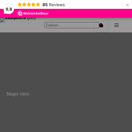
×
85
Reviews
9,8
Ga
naar
Winkelwagen
de
inhoud
Mager vlees