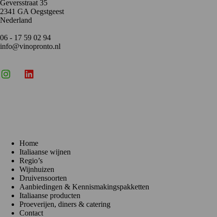
Geversstraat 35
2341 GA Oegstgeest
Nederland
06 - 17 59 02 94
info@vinopronto.nl
Instagram
X
LinkedIn
Menu
Home
Italiaanse wijnen
Regio’s
Wijnhuizen
Druivensoorten
Aanbiedingen & Kennismakingspakketten
Italiaanse producten
Proeverijen, diners & catering
Contact