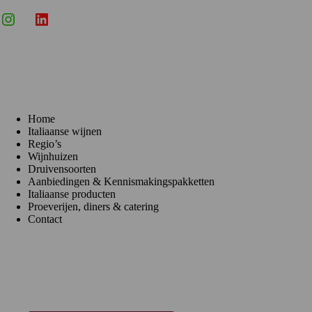
Instagram
X
LinkedIn
Menu
Home
Italiaanse wijnen
Regio’s
Wijnhuizen
Druivensoorten
Aanbiedingen & Kennismakingspakketten
Italiaanse producten
Proeverijen, diners & catering
Contact
Klantenservice