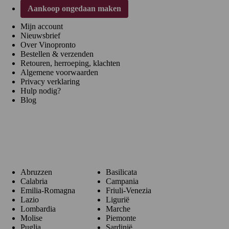
Aankoop ongedaan maken
Mijn account
Nieuwsbrief
Over Vinopronto
Bestellen & verzenden
Retouren, herroeping, klachten
Algemene voorwaarden
Privacy verklaring
Hulp nodig?
Blog
Regio's
Abruzzen
Basilicata
Calabria
Campania
Emilia-Romagna
Friuli-Venezia
Lazio
Ligurië
Lombardia
Marche
Molise
Piemonte
Puglia
Sardinië