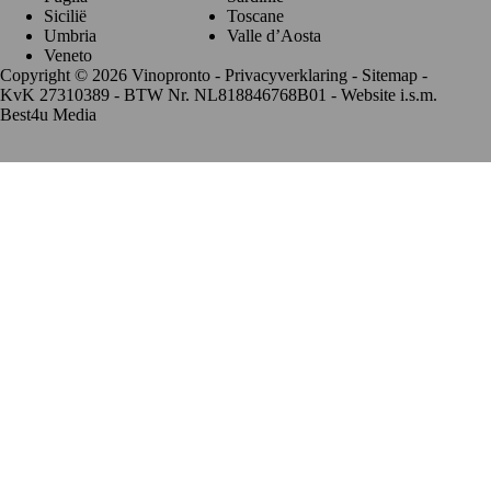
Sicilië
Toscane
Umbria
Valle d’Aosta
Veneto
Copyright © 2026 Vinopronto -
Privacyverklaring
-
Sitemap
-
KvK 27310389 - BTW Nr. NL818846768B01 - Website i.s.m.
Best4u Media
De waardering van www.vinopronto.nl bij
WebwinkelKeur
Reviews
is 9.8/10 gebaseerd op 85 reviews.