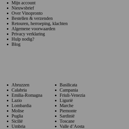
Mijn account
Nieuwsbrief
Over Vinopronto
Bestellen & verzenden
Retouren, herroeping, klachten
Algemene voorwaarden
Privacy verklaring
Hulp nodig?
Blog
Regio's
Abruzzen
Basilicata
Calabria
Campania
Emilia-Romagna
Friuli-Venezia
Lazio
Ligurië
Lombardia
Marche
Molise
Piemonte
Puglia
Sardinië
Sicilië
Toscane
Umbria
Valle d’Aosta