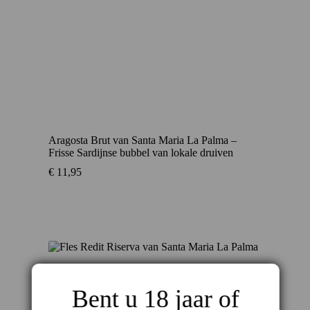
Aragosta Brut van Santa Maria La Palma –
Frisse Sardijnse bubbel van lokale druiven
€
11,95
Bent u 18 jaar of