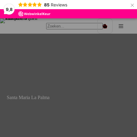
×
85
Reviews
9,8
Ga
naar
Winkelwagen
de
inhoud
Santa Maria La Palma