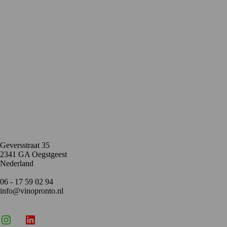
Contact
Geversstraat 35
2341 GA Oegstgeest
Nederland
06 - 17 59 02 94
info@vinopronto.nl
Instagram
X
LinkedIn