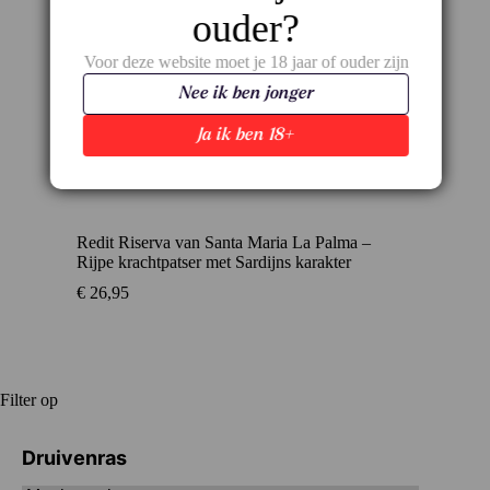
ouder?
Voor deze website moet je 18 jaar of ouder zijn
Nee ik ben jonger
Ja ik ben 18+
Redit Riserva van Santa Maria La Palma –
Rijpe krachtpatser met Sardijns karakter
€
26,95
Filter op
Druivenras