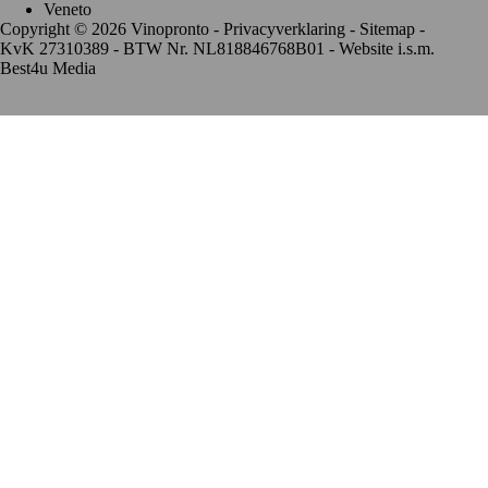
Veneto
Copyright © 2026 Vinopronto -
Privacyverklaring
-
Sitemap
-
KvK 27310389 - BTW Nr. NL818846768B01 - Website i.s.m.
Best4u Media
De waardering van www.vinopronto.nl bij
WebwinkelKeur
Reviews
is 9.8/10 gebaseerd op 85 reviews.