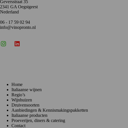
Geversstraat 35
2341 GA Oegstgeest
Nederland
06 - 17 59 02 94
info@vinopronto.nl
Instagram
X
LinkedIn
Menu
Home
Italiaanse wijnen
Regio’s
Wijnhuizen
Druivensoorten
Aanbiedingen & Kennismakingspakketten
Italiaanse producten
Proeverijen, diners & catering
Contact