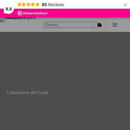
×
85
Reviews
9,8
Ga
naar
Winkelwagen
de
inhoud
Castelnuovo del Garda