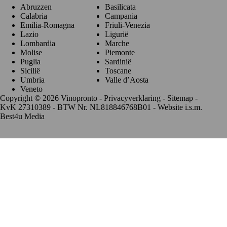
Abruzzen
Basilicata
Calabria
Campania
Emilia-Romagna
Friuli-Venezia
Lazio
Ligurië
Lombardia
Marche
Molise
Piemonte
Puglia
Sardinië
Sicilië
Toscane
Umbria
Valle d’Aosta
Veneto
Copyright © 2026 Vinopronto -
Privacyverklaring
-
Sitemap
-
KvK 27310389 - BTW Nr. NL818846768B01 - Website i.s.m.
Best4u Media
De waardering van www.vinopronto.nl bij
WebwinkelKeur
Reviews
is 9.8/10 gebaseerd op 85 reviews.