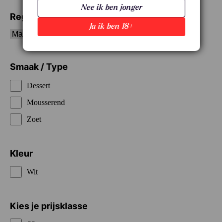
Nee ik ben jonger
Regio
Ja ik ben 18+
Smaak / Type
Dessert
Mousserend
Zoet
Kleur
Wit
Kies je prijsklasse