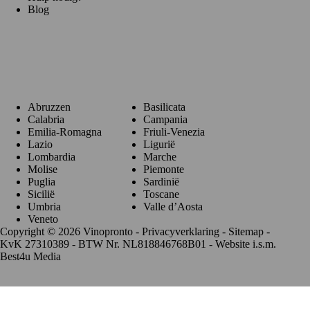
Blog
Regio's
Abruzzen
Basilicata
Calabria
Campania
Emilia-Romagna
Friuli-Venezia
Lazio
Ligurië
Lombardia
Marche
Molise
Piemonte
Puglia
Sardinië
Sicilië
Toscane
Umbria
Valle d’Aosta
Veneto
Copyright © 2026 Vinopronto -
Privacyverklaring
-
Sitemap
-
KvK 27310389 - BTW Nr. NL818846768B01 - Website i.s.m.
Best4u Media