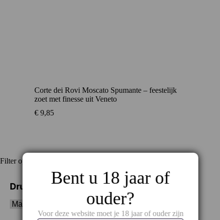
Corte dei Rovi Moscato Spumante – feestelijk
zoet met finesse uit Veneto
€
9,85
Filter op
Bent u 18 jaar of
Druivenras
ouder?
Voor deze website moet je 18 jaar of ouder zijn