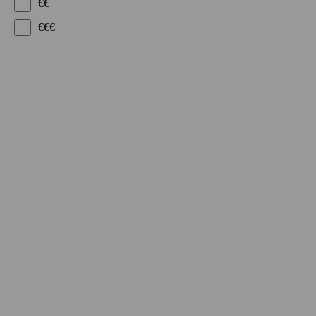
€€
€€€