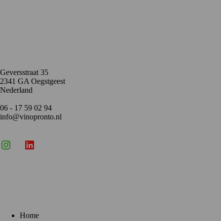
Contact
Geversstraat 35
2341 GA Oegstgeest
Nederland
06 - 17 59 02 94
info@vinopronto.nl
Instagram
X
LinkedIn
Menu
Home