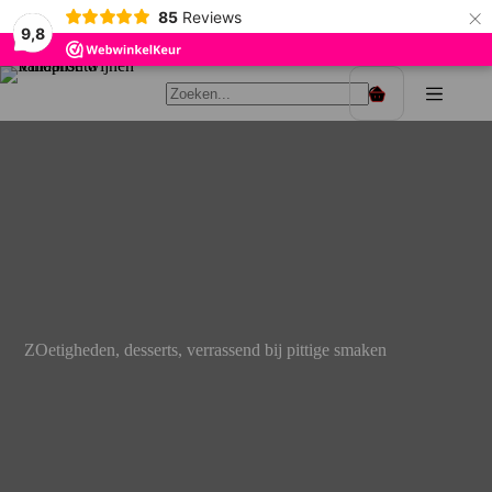
×
85
Reviews
9,8
Ga
naar
Winkelwagen
de
inhoud
ZOetigheden, desserts, verrassend bij pittige smaken