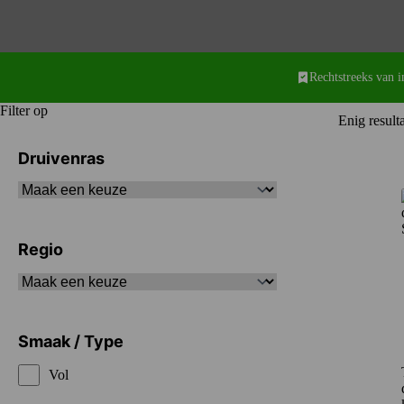
Rechtstreeks van 
Filter op
Enig result
Druivenras
Regio
Smaak / Type
Vol