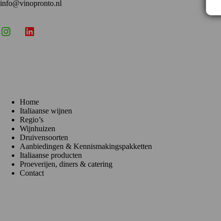
info@vinopronto.nl
Instagram
X
LinkedIn
Menu
Home
Italiaanse wijnen
Regio’s
Wijnhuizen
Druivensoorten
Aanbiedingen & Kennismakingspakketten
Italiaanse producten
Proeverijen, diners & catering
Contact
Klantenservice