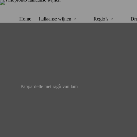
Ga
naar
de
inhoud
Home
Italiaanse wijnen
Regio’s
Dru
Pappardelle met ragù van lam