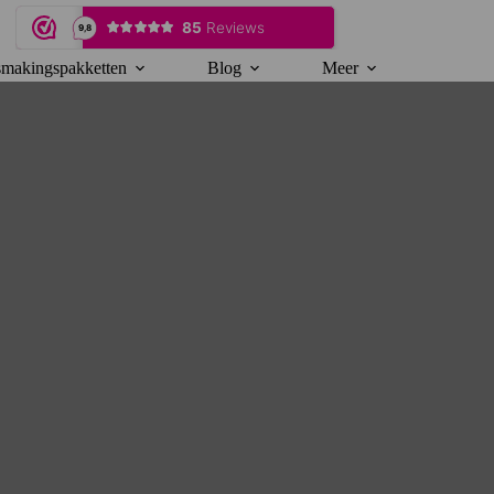
makingspakketten
Blog
Meer