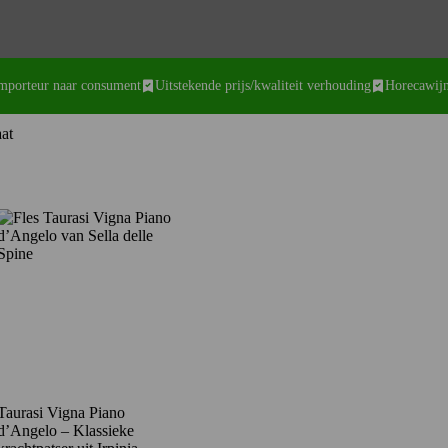
importeur naar consument
Uitstekende prijs/kwaliteit verhouding
Horecawijn
aat
Taurasi Vigna Piano
d’Angelo – Klassieke