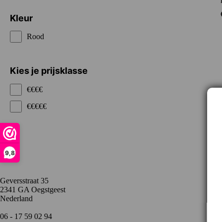
Kleur
Rood
Kies je prijsklasse
€€€€
€€€€€
Contact
9,8
Geversstraat 35
2341 GA Oegstgeest
Nederland
06 - 17 59 02 94