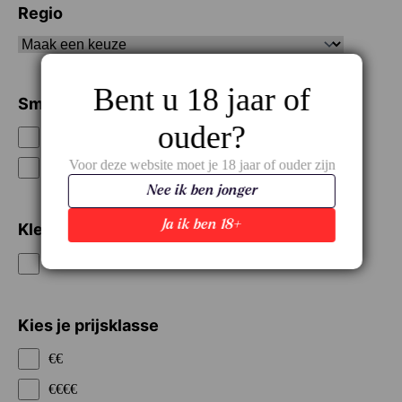
Regio
Bent u 18 jaar of
Smaak / Type
ouder?
Soepel
Voor deze website moet je 18 jaar of ouder zijn
Vol
Nee ik ben jonger
Ja ik ben 18+
Kleur
Rood
Kies je prijsklasse
€€
€€€€