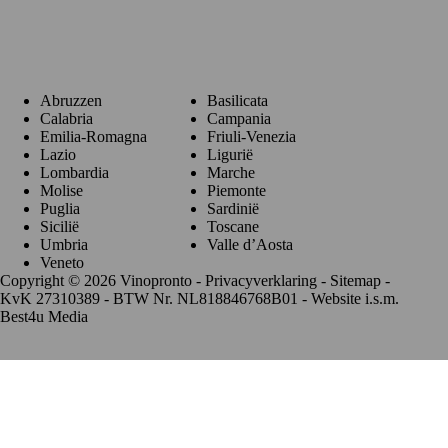
Regio's
Abruzzen
Basilicata
Calabria
Campania
Emilia-Romagna
Friuli-Venezia
Lazio
Ligurië
Lombardia
Marche
Molise
Piemonte
Puglia
Sardinië
Sicilië
Toscane
Umbria
Valle d’Aosta
Veneto
Copyright © 2026 Vinopronto -
Privacyverklaring
-
Sitemap
-
KvK 27310389 - BTW Nr. NL818846768B01 - Website i.s.m.
Best4u Media
De waardering van www.vinopronto.nl bij
WebwinkelKeur