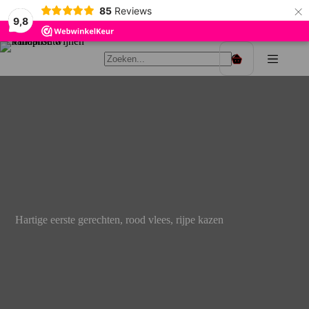
×
85
Reviews
9,8
Ga
naar
Winkelwagen
de
inhoud
Hartige eerste gerechten, rood vlees, rijpe kazen