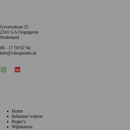
Contact
Geversstraat 35
2341 GA Oegstgeest
Nederland
06 - 17 59 02 94
info@vinopronto.nl
Instagram
X
LinkedIn
Menu
Home
Italiaanse wijnen
Regio’s
Wijnhuizen