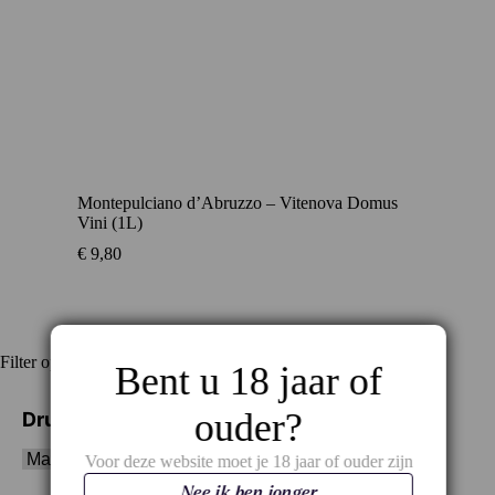
Montepulciano d’Abruzzo – Vitenova Domus
Vini (1L)
€
9,80
Filter op
Bent u 18 jaar of
ouder?
Druivenras
Voor deze website moet je 18 jaar of ouder zijn
Nee ik ben jonger