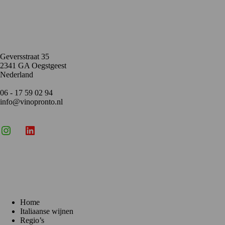
Contact
Geversstraat 35
2341 GA Oegstgeest
Nederland
06 - 17 59 02 94
info@vinopronto.nl
Instagram
X
LinkedIn
Menu
Home
Italiaanse wijnen
Regio’s