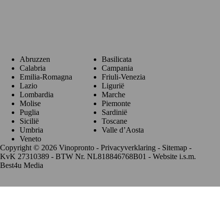
Regio's
Abruzzen
Basilicata
Calabria
Campania
Emilia-Romagna
Friuli-Venezia
Lazio
Ligurië
Lombardia
Marche
Molise
Piemonte
Puglia
Sardinië
Sicilië
Toscane
Umbria
Valle d’Aosta
Veneto
Copyright © 2026 Vinopronto -
Privacyverklaring
-
Sitemap
-
KvK 27310389 - BTW Nr. NL818846768B01 - Website i.s.m.
Best4u Media