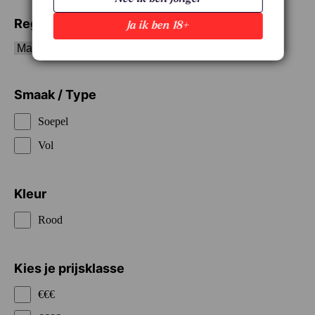
Regio
Ja ik ben 18+
Smaak / Type
Soepel
Vol
Kleur
Rood
Kies je prijsklasse
€€€