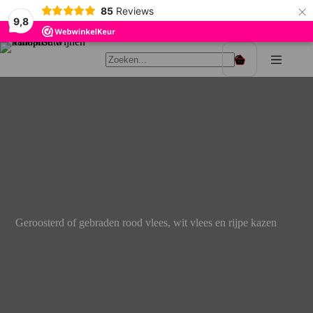
×
85
Reviews
9,8
Ga
naar
Winkelwagen
de
inhoud
Geroosterd of gebraden rood vlees, wit vlees en rijpe kazen