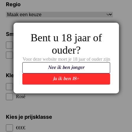
Regio
Smaak / Type
Bent u 18 jaar of
Soepel
ouder?
Vol
Voor deze website moet je 18 jaar of ouder zijn
Nee ik ben jonger
Kleur
Ja ik ben 18+
Rood
Rosé
Kies je prijsklasse
€€€€