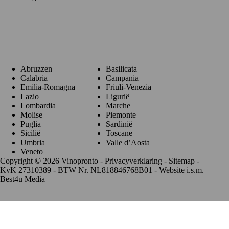
Regio's
Abruzzen
Basilicata
Calabria
Campania
Emilia-Romagna
Friuli-Venezia
Lazio
Ligurië
Lombardia
Marche
Molise
Piemonte
Puglia
Sardinië
Sicilië
Toscane
Umbria
Valle d’Aosta
Veneto
Copyright © 2026 Vinopronto -
Privacyverklaring
-
Sitemap
-
KvK 27310389 - BTW Nr. NL818846768B01 - Website i.s.m.
Best4u Media