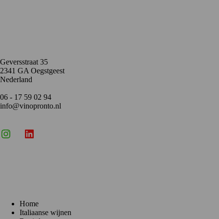
Contact
Geversstraat 35
2341 GA Oegstgeest
Nederland
06 - 17 59 02 94
info@vinopronto.nl
Instagram
X
LinkedIn
Menu
Home
Italiaanse wijnen