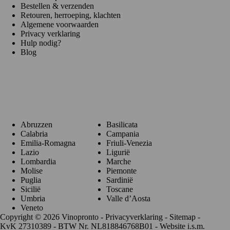
Bestellen & verzenden
Retouren, herroeping, klachten
Algemene voorwaarden
Privacy verklaring
Hulp nodig?
Blog
Regio's
Abruzzen
Basilicata
Calabria
Campania
Emilia-Romagna
Friuli-Venezia
Lazio
Ligurië
Lombardia
Marche
Molise
Piemonte
Puglia
Sardinië
Sicilië
Toscane
Umbria
Valle d’Aosta
Veneto
Copyright © 2026 Vinopronto -
Privacyverklaring
-
Sitemap
-
KvK 27310389 - BTW Nr. NL818846768B01 - Website i.s.m.