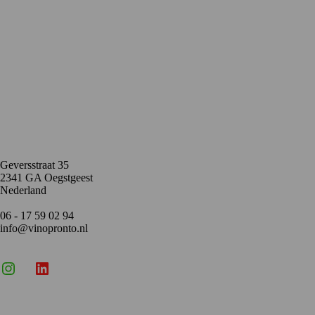
Contact
Geversstraat 35
2341 GA Oegstgeest
Nederland
06 - 17 59 02 94
info@vinopronto.nl
Instagram
X
LinkedIn