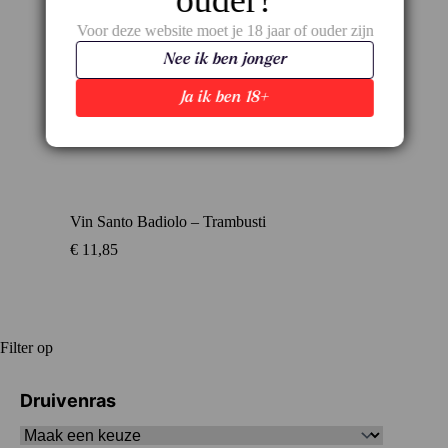
ouder?
Voor deze website moet je 18 jaar of ouder zijn
Nee ik ben jonger
Ja ik ben 18+
Vin Santo Badiolo – Trambusti
€
11,85
Filter op
Druivenras