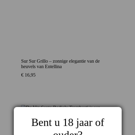
Sur Sur Grillo – zonnige elegantie van de
heuvels van Entellina
€
16,95
Bent u 18 jaar of