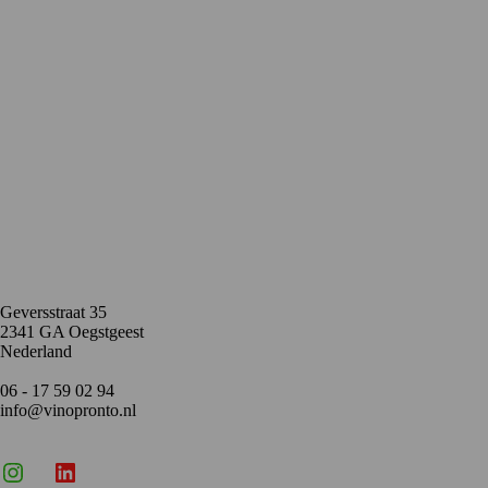
Contact
Geversstraat 35
2341 GA Oegstgeest
Nederland
06 - 17 59 02 94
info@vinopronto.nl
Instagram
X
LinkedIn