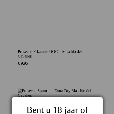
Prosecco Frizzante DOC – Maschio dei
Cavalieri
€
9,95
Bent u 18 jaar of