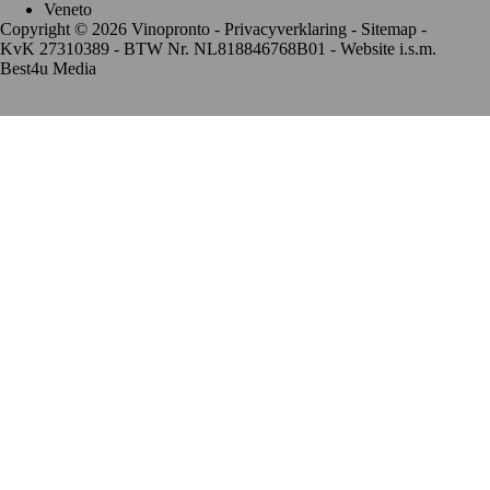
Veneto
Copyright © 2026 Vinopronto -
Privacyverklaring
-
Sitemap
-
KvK 27310389 - BTW Nr. NL818846768B01 - Website i.s.m.
Best4u Media
De waardering van www.vinopronto.nl bij
WebwinkelKeur
Reviews
is 9.8/10 gebaseerd op 85 reviews.