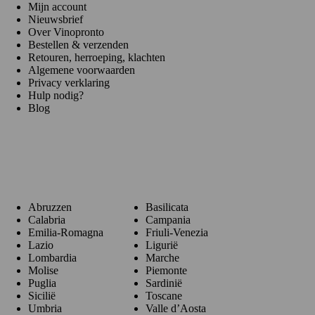
Mijn account
Nieuwsbrief
Over Vinopronto
Bestellen & verzenden
Retouren, herroeping, klachten
Algemene voorwaarden
Privacy verklaring
Hulp nodig?
Blog
Regio's
Abruzzen
Basilicata
Calabria
Campania
Emilia-Romagna
Friuli-Venezia
Lazio
Ligurië
Lombardia
Marche
Molise
Piemonte
Puglia
Sardinië
Sicilië
Toscane
Umbria
Valle d’Aosta