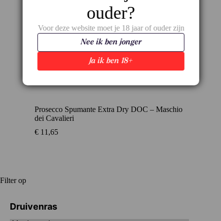
ouder?
Voor deze website moet je 18 jaar of ouder zijn
Nee ik ben jonger
Ja ik ben 18+
Prosecco Spumante Extra Dry DOC – Maschio
dei Cavalieri
€
11,65
Filter op
Druivenras