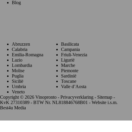
Blog
Regio's
Abruzzen
Basilicata
Calabria
Campania
Emilia-Romagna
Friuli-Venezia
Lazio
Ligurië
Lombardia
Marche
Molise
Piemonte
Puglia
Sardinië
Sicilië
Toscane
Umbria
Valle d’Aosta
Veneto
Copyright © 2026 Vinopronto -
Privacyverklaring
-
Sitemap
-
KvK 27310389 - BTW Nr. NL818846768B01 - Website i.s.m.
Best4u Media