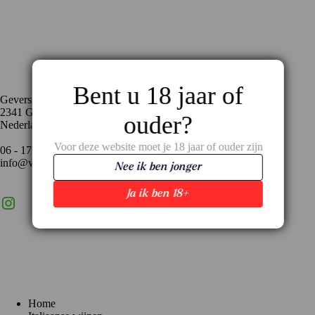
Contact
Bent u 18 jaar of
Geversstraat 35
2341 GA Oegstgeest
ouder?
Nederland
Voor deze website moet je 18 jaar of ouder zijn
06 - 17 59 02 94
info@vinopronto.nl
Nee ik ben jonger
Ja ik ben 18+
Instagram
X
LinkedIn
Menu
Home