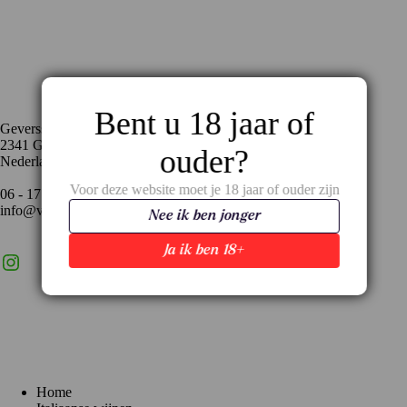
Contact
Bent u 18 jaar of
Geversstraat 35
2341 GA Oegstgeest
ouder?
Nederland
Voor deze website moet je 18 jaar of ouder zijn
06 - 17 59 02 94
info@vinopronto.nl
Nee ik ben jonger
Ja ik ben 18+
Instagram
X
LinkedIn
Menu
Home