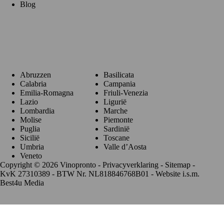
Blog
Regio's
Abruzzen
Basilicata
Calabria
Campania
Emilia-Romagna
Friuli-Venezia
Lazio
Ligurië
Lombardia
Marche
Molise
Piemonte
Puglia
Sardinië
Sicilië
Toscane
Umbria
Valle d’Aosta
Veneto
Copyright © 2026 Vinopronto -
Privacyverklaring
-
Sitemap
-
KvK 27310389 - BTW Nr. NL818846768B01 - Website i.s.m.
Best4u Media