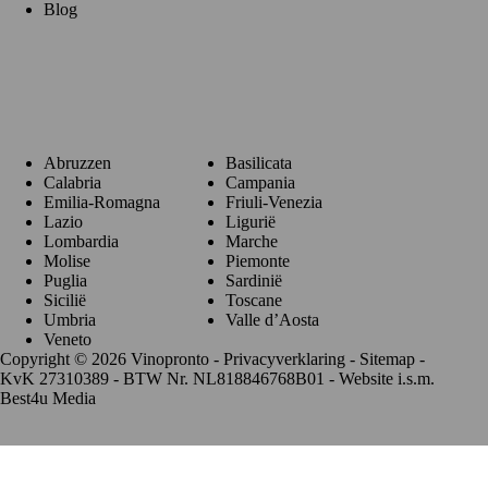
Blog
Regio's
Abruzzen
Basilicata
Calabria
Campania
Emilia-Romagna
Friuli-Venezia
Lazio
Ligurië
Lombardia
Marche
Molise
Piemonte
Puglia
Sardinië
Sicilië
Toscane
Umbria
Valle d’Aosta
Veneto
Copyright © 2026 Vinopronto -
Privacyverklaring
-
Sitemap
-
KvK 27310389 - BTW Nr. NL818846768B01 - Website i.s.m.
Best4u Media