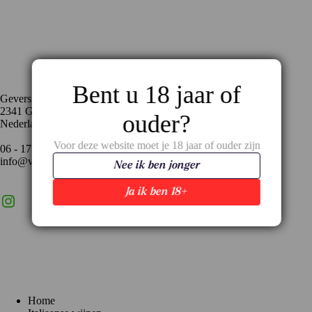
Contact
Bent u 18 jaar of
Geversstraat 35
2341 GA Oegstgeest
ouder?
Nederland
Voor deze website moet je 18 jaar of ouder zijn
06 - 17 59 02 94
info@vinopronto.nl
Nee ik ben jonger
Ja ik ben 18+
Instagram
X
LinkedIn
Menu
Home