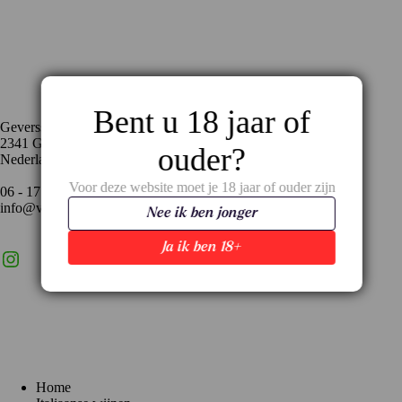
Contact
Bent u 18 jaar of
Geversstraat 35
2341 GA Oegstgeest
ouder?
Nederland
Voor deze website moet je 18 jaar of ouder zijn
06 - 17 59 02 94
info@vinopronto.nl
Nee ik ben jonger
Ja ik ben 18+
Instagram
X
LinkedIn
Menu
Home