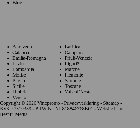
Blog
Regio's
Abruzzen
Basilicata
Calabria
Campania
Emilia-Romagna
Friuli-Venezia
Lazio
Ligurië
Lombardia
Marche
Molise
Piemonte
Puglia
Sardinië
Sicilië
Toscane
Umbria
Valle d’Aosta
Veneto
Copyright © 2026 Vinopronto -
Privacyverklaring
-
Sitemap
-
KvK 27310389 - BTW Nr. NL818846768B01 - Website i.s.m.
Best4u Media