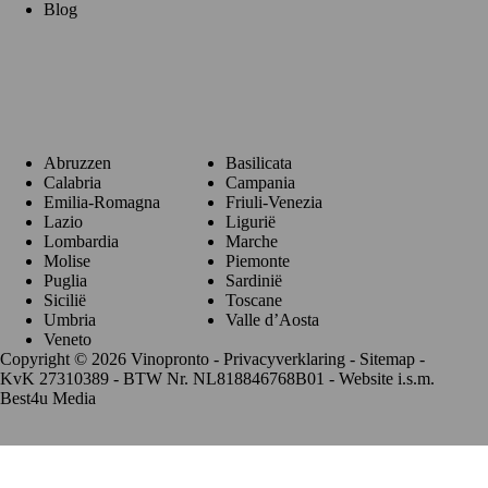
Blog
Regio's
Abruzzen
Basilicata
Calabria
Campania
Emilia-Romagna
Friuli-Venezia
Lazio
Ligurië
Lombardia
Marche
Molise
Piemonte
Puglia
Sardinië
Sicilië
Toscane
Umbria
Valle d’Aosta
Veneto
Copyright © 2026 Vinopronto -
Privacyverklaring
-
Sitemap
-
KvK 27310389 - BTW Nr. NL818846768B01 - Website i.s.m.
Best4u Media