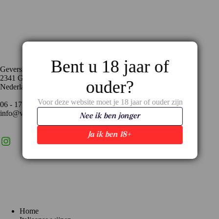
Contact
Bent u 18 jaar of
Geversstraat 35
2341 GA Oegstgeest
ouder?
Nederland
Voor deze website moet je 18 jaar of ouder zijn
06 - 17 59 02 94
info@vinopronto.nl
Nee ik ben jonger
Ja ik ben 18+
Instagram
X
LinkedIn
Menu
Home