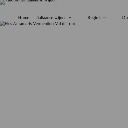
Ga
naar
de
inhoud
Home
Italiaanse wijnen
Regio’s
Dru