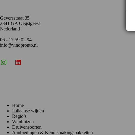
Geversstraat 35
2341 GA Oegstgeest
Nederland
06 - 17 59 02 94
info@vinopronto.nl
Instagram
X
LinkedIn
Menu
Home
Italiaanse wijnen
Regio’s
Wijnhuizen
Druivensoorten
Aanbiedingen & Kennismakingspakketten