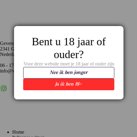
Contact
Bent u 18 jaar of
Geversstraat 35
2341 GA Oegstgeest
ouder?
Nederland
Voor deze website moet je 18 jaar of ouder zijn
06 - 17 59 02 94
info@vinopronto.nl
Nee ik ben jonger
Ja ik ben 18+
Instagram
X
LinkedIn
Menu
Home