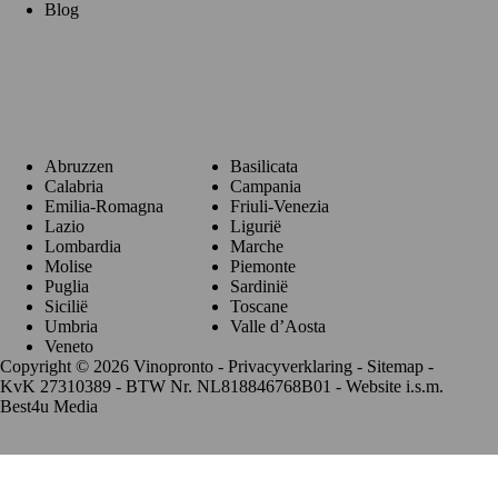
Blog
Regio's
Abruzzen
Basilicata
Calabria
Campania
Emilia-Romagna
Friuli-Venezia
Lazio
Ligurië
Lombardia
Marche
Molise
Piemonte
Puglia
Sardinië
Sicilië
Toscane
Umbria
Valle d’Aosta
Veneto
Copyright © 2026 Vinopronto -
Privacyverklaring
-
Sitemap
-
KvK 27310389 - BTW Nr. NL818846768B01 - Website i.s.m.
Best4u Media