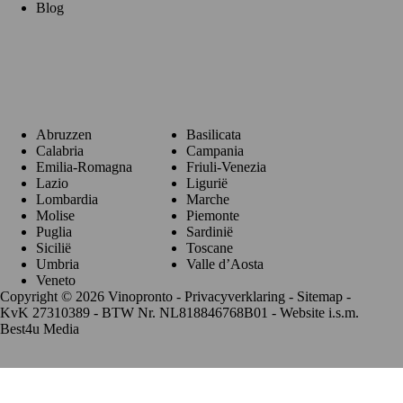
Blog
Regio's
Abruzzen
Basilicata
Calabria
Campania
Emilia-Romagna
Friuli-Venezia
Lazio
Ligurië
Lombardia
Marche
Molise
Piemonte
Puglia
Sardinië
Sicilië
Toscane
Umbria
Valle d’Aosta
Veneto
Copyright © 2026 Vinopronto -
Privacyverklaring
-
Sitemap
-
KvK 27310389 - BTW Nr. NL818846768B01 - Website i.s.m.
Best4u Media