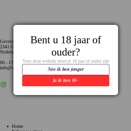
Contact
Bent u 18 jaar of
Geversstraat 35
2341 GA Oegstgeest
ouder?
Nederland
Voor deze website moet je 18 jaar of ouder zijn
06 - 17 59 02 94
info@vinopronto.nl
Nee ik ben jonger
Ja ik ben 18+
Instagram
X
LinkedIn
Menu
Home