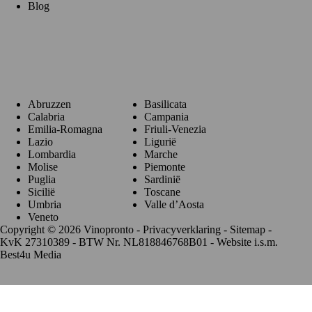
Blog
Regio's
Abruzzen
Basilicata
Calabria
Campania
Emilia-Romagna
Friuli-Venezia
Lazio
Ligurië
Lombardia
Marche
Molise
Piemonte
Puglia
Sardinië
Sicilië
Toscane
Umbria
Valle d’Aosta
Veneto
Copyright © 2026 Vinopronto -
Privacyverklaring
-
Sitemap
-
KvK 27310389 - BTW Nr. NL818846768B01 - Website i.s.m.
Best4u Media