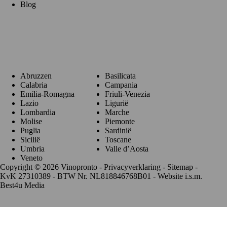
Blog
Regio's
Abruzzen
Basilicata
Calabria
Campania
Emilia-Romagna
Friuli-Venezia
Lazio
Ligurië
Lombardia
Marche
Molise
Piemonte
Puglia
Sardinië
Sicilië
Toscane
Umbria
Valle d’Aosta
Veneto
Copyright © 2026 Vinopronto -
Privacyverklaring
-
Sitemap
-
KvK 27310389 - BTW Nr. NL818846768B01 - Website i.s.m.
Best4u Media