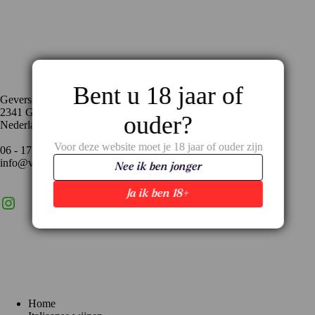
Contact
Bent u 18 jaar of
Geversstraat 35
2341 GA Oegstgeest
ouder?
Nederland
Voor deze website moet je 18 jaar of ouder zijn
06 - 17 59 02 94
info@vinopronto.nl
Nee ik ben jonger
Ja ik ben 18+
Instagram
X
LinkedIn
Menu
Home