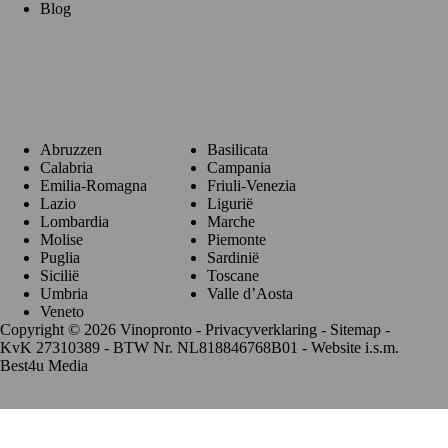
Blog
Regio's
Abruzzen
Basilicata
Calabria
Campania
Emilia-Romagna
Friuli-Venezia
Lazio
Ligurië
Lombardia
Marche
Molise
Piemonte
Puglia
Sardinië
Sicilië
Toscane
Umbria
Valle d’Aosta
Veneto
Copyright © 2026 Vinopronto -
Privacyverklaring
-
Sitemap
-
KvK 27310389 - BTW Nr. NL818846768B01 - Website i.s.m.
Best4u Media