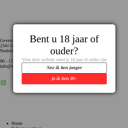
Contact
Bent u 18 jaar of
Geversstraat 35
2341 GA Oegstgeest
ouder?
Nederland
Voor deze website moet je 18 jaar of ouder zijn
06 - 17 59 02 94
info@vinopronto.nl
Nee ik ben jonger
Ja ik ben 18+
Instagram
X
LinkedIn
Menu
Home