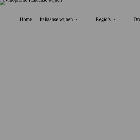
Ga
naar
de
inhoud
Home
Italiaanse wijnen
Regio’s
Dru