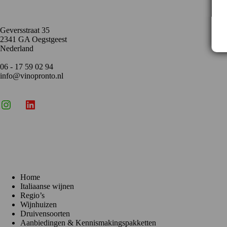
Geversstraat 35
2341 GA Oegstgeest
Nederland
06 - 17 59 02 94
info@vinopronto.nl
Instagram
X
LinkedIn
Menu
Home
Italiaanse wijnen
Regio’s
Wijnhuizen
Druivensoorten
Aanbiedingen & Kennismakingspakketten