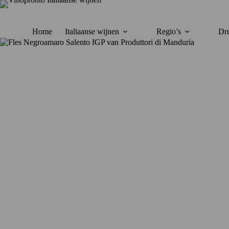
Ga
naar
de
inhoud
Home
Italiaanse wijnen
Regio’s
Dru