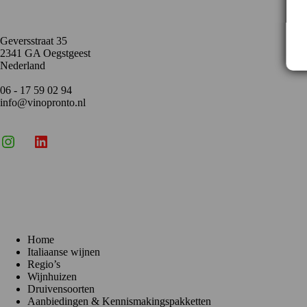
Geversstraat 35
2341 GA Oegstgeest
Nederland
06 - 17 59 02 94
info@vinopronto.nl
Instagram
X
LinkedIn
Menu
Home
Italiaanse wijnen
Regio’s
Wijnhuizen
Druivensoorten
Aanbiedingen & Kennismakingspakketten