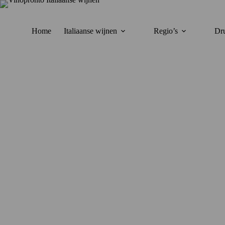
Ga
naar
de
inhoud
Home
Italiaanse wijnen
Regio’s
Dru