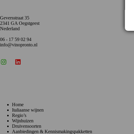
Geversstraat 35
2341 GA Oegstgeest
Nederland
06 - 17 59 02 94
info@vinopronto.nl
Instagram
X
LinkedIn
Menu
Home
Italiaanse wijnen
Regio’s
Wijnhuizen
Druivensoorten
Aanbiedingen & Kennismakingspakketten