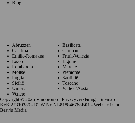
Blog
Regio's
Abruzzen
Basilicata
Calabria
Campania
Emilia-Romagna
Friuli-Venezia
Lazio
Ligurië
Lombardia
Marche
Molise
Piemonte
Puglia
Sardinië
Sicilië
Toscane
Umbria
Valle d’Aosta
Veneto
Copyright © 2026 Vinopronto -
Privacyverklaring
-
Sitemap
-
KvK 27310389 - BTW Nr. NL818846768B01 - Website i.s.m.
Best4u Media