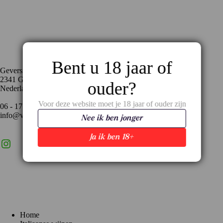
Contact
Bent u 18 jaar of
Geversstraat 35
2341 GA Oegstgeest
ouder?
Nederland
Voor deze website moet je 18 jaar of ouder zijn
06 - 17 59 02 94
info@vinopronto.nl
Nee ik ben jonger
Ja ik ben 18+
Instagram
X
LinkedIn
Menu
Home