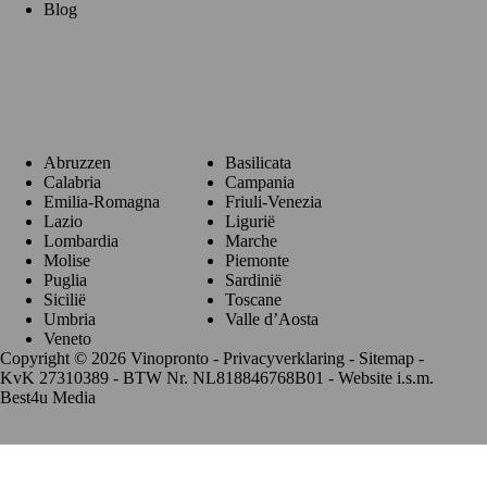
Blog
Regio's
Abruzzen
Basilicata
Calabria
Campania
Emilia-Romagna
Friuli-Venezia
Lazio
Ligurië
Lombardia
Marche
Molise
Piemonte
Puglia
Sardinië
Sicilië
Toscane
Umbria
Valle d’Aosta
Veneto
Copyright © 2026 Vinopronto -
Privacyverklaring
-
Sitemap
-
KvK 27310389 - BTW Nr. NL818846768B01 - Website i.s.m.
Best4u Media