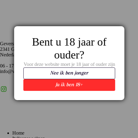
Contact
Bent u 18 jaar of
Geversstraat 35
2341 GA Oegstgeest
ouder?
Nederland
Voor deze website moet je 18 jaar of ouder zijn
06 - 17 59 02 94
info@vinopronto.nl
Nee ik ben jonger
Ja ik ben 18+
Instagram
X
LinkedIn
Menu
Home