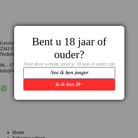
Contact
Bent u 18 jaar of
Geversstraat 35
2341 GA Oegstgeest
ouder?
Nederland
Voor deze website moet je 18 jaar of ouder zijn
06 - 17 59 02 94
info@vinopronto.nl
Nee ik ben jonger
Ja ik ben 18+
Instagram
X
LinkedIn
Menu
Home