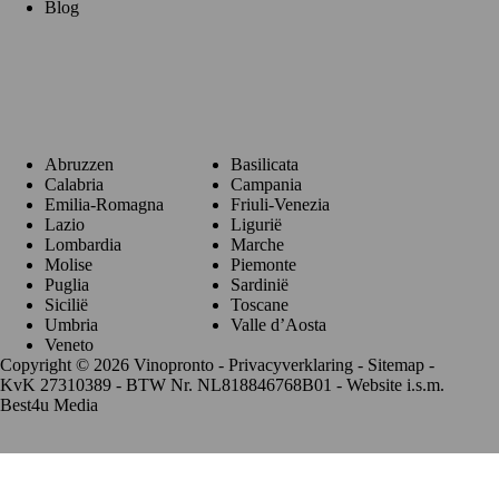
Blog
Regio's
Abruzzen
Basilicata
Calabria
Campania
Emilia-Romagna
Friuli-Venezia
Lazio
Ligurië
Lombardia
Marche
Molise
Piemonte
Puglia
Sardinië
Sicilië
Toscane
Umbria
Valle d’Aosta
Veneto
Copyright © 2026 Vinopronto -
Privacyverklaring
-
Sitemap
-
KvK 27310389 - BTW Nr. NL818846768B01 - Website i.s.m.
Best4u Media