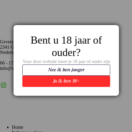
Contact
Bent u 18 jaar of
Geversstraat 35
2341 GA Oegstgeest
ouder?
Nederland
Voor deze website moet je 18 jaar of ouder zijn
06 - 17 59 02 94
info@vinopronto.nl
Nee ik ben jonger
Ja ik ben 18+
Instagram
X
LinkedIn
Menu
Home