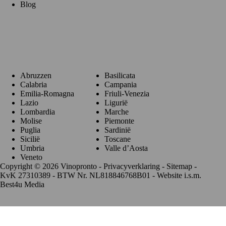
Blog
Regio's
Abruzzen
Basilicata
Calabria
Campania
Emilia-Romagna
Friuli-Venezia
Lazio
Ligurië
Lombardia
Marche
Molise
Piemonte
Puglia
Sardinië
Sicilië
Toscane
Umbria
Valle d’Aosta
Veneto
Copyright © 2026 Vinopronto -
Privacyverklaring
-
Sitemap
-
KvK 27310389 - BTW Nr. NL818846768B01 - Website i.s.m.
Best4u Media