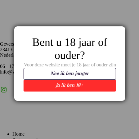
Contact
Bent u 18 jaar of
Geversstraat 35
2341 GA Oegstgeest
ouder?
Nederland
Voor deze website moet je 18 jaar of ouder zijn
06 - 17 59 02 94
info@vinopronto.nl
Nee ik ben jonger
Ja ik ben 18+
Instagram
X
LinkedIn
Menu
Home