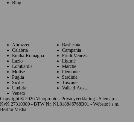
Blog
Regio's
Abruzzen
Basilicata
Calabria
Campania
Emilia-Romagna
Friuli-Venezia
Lazio
Ligurië
Lombardia
Marche
Molise
Piemonte
Puglia
Sardinië
Sicilië
Toscane
Umbria
Valle d’Aosta
Veneto
Copyright © 2026 Vinopronto -
Privacyverklaring
-
Sitemap
-
KvK 27310389 - BTW Nr. NL818846768B01 - Website i.s.m.
Best4u Media