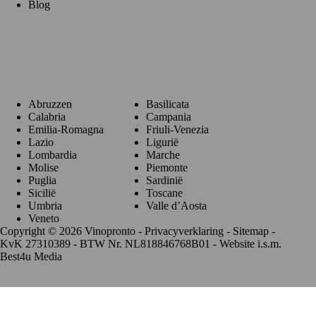
Blog
Regio's
Abruzzen
Basilicata
Calabria
Campania
Emilia-Romagna
Friuli-Venezia
Lazio
Ligurië
Lombardia
Marche
Molise
Piemonte
Puglia
Sardinië
Sicilië
Toscane
Umbria
Valle d’Aosta
Veneto
Copyright © 2026 Vinopronto -
Privacyverklaring
-
Sitemap
-
KvK 27310389 - BTW Nr. NL818846768B01 - Website i.s.m.
Best4u Media