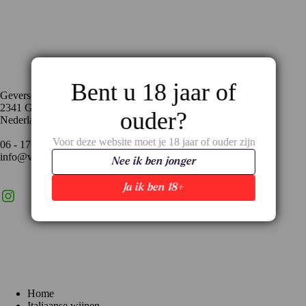
Contact
Bent u 18 jaar of
Geversstraat 35
2341 GA Oegstgeest
ouder?
Nederland
Voor deze website moet je 18 jaar of ouder zijn
06 - 17 59 02 94
info@vinopronto.nl
Nee ik ben jonger
Ja ik ben 18+
Instagram
X
LinkedIn
Menu
Home
Italiaanse wijnen