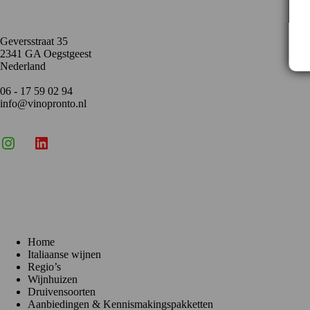
Geversstraat 35
2341 GA Oegstgeest
Nederland
06 - 17 59 02 94
info@vinopronto.nl
Instagram
X
LinkedIn
Menu
Home
Italiaanse wijnen
Regio’s
Wijnhuizen
Druivensoorten
Aanbiedingen & Kennismakingspakketten