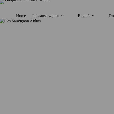
Ga
naar
de
inhoud
Home
Italiaanse wijnen
Regio’s
Dru