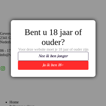
Contact
Bent u 18 jaar of
Geversstraat 35
2341 GA Oegstgeest
ouder?
Nederland
Voor deze website moet je 18 jaar of ouder zijn
06 - 17 59 02 94
info@vinopronto.nl
Nee ik ben jonger
Ja ik ben 18+
Instagram
X
LinkedIn
Menu
Home