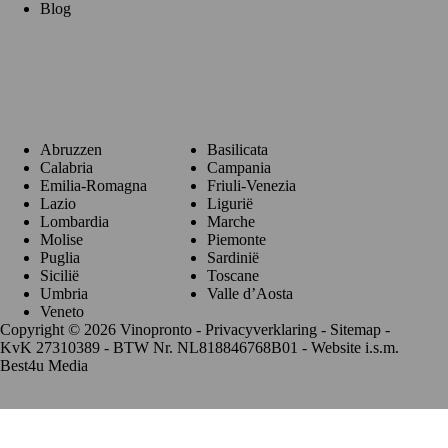
Blog
Regio's
Abruzzen
Basilicata
Calabria
Campania
Emilia-Romagna
Friuli-Venezia
Lazio
Ligurië
Lombardia
Marche
Molise
Piemonte
Puglia
Sardinië
Sicilië
Toscane
Umbria
Valle d’Aosta
Veneto
Copyright © 2026 Vinopronto -
Privacyverklaring
-
Sitemap
-
KvK 27310389 - BTW Nr. NL818846768B01 - Website i.s.m.
Best4u Media