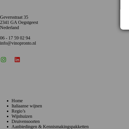
Geversstraat 35
2341 GA Oegstgeest
Nederland
06 - 17 59 02 94
info@vinopronto.nl
Instagram
X
LinkedIn
Menu
Home
Italiaanse wijnen
Regio’s
Wijnhuizen
Druivensoorten
Aanbiedingen & Kennismakingspakketten