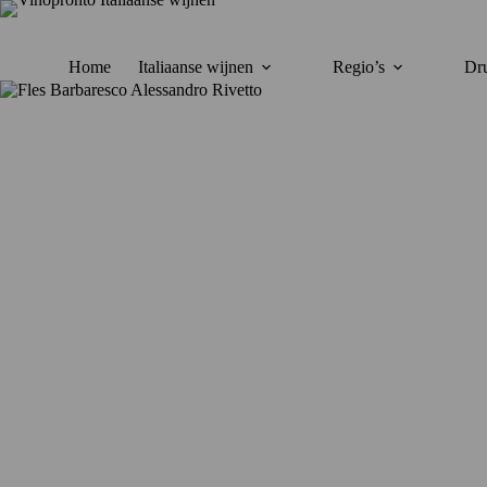
Ga
naar
de
inhoud
Home
Italiaanse wijnen
Regio’s
Dru