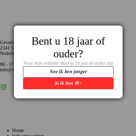
Contact
Bent u 18 jaar of
Geversstraat 35
2341 GA Oegstgeest
ouder?
Nederland
Voor deze website moet je 18 jaar of ouder zijn
06 - 17 59 02 94
info@vinopronto.nl
Nee ik ben jonger
Ja ik ben 18+
Instagram
X
LinkedIn
Menu
Home
Italiaanse wijnen