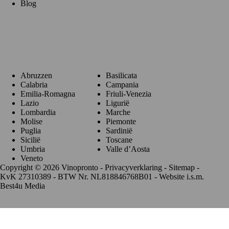
Blog
Regio's
Abruzzen
Basilicata
Calabria
Campania
Emilia-Romagna
Friuli-Venezia
Lazio
Ligurië
Lombardia
Marche
Molise
Piemonte
Puglia
Sardinië
Sicilië
Toscane
Umbria
Valle d’Aosta
Veneto
Copyright © 2026 Vinopronto -
Privacyverklaring
-
Sitemap
-
KvK 27310389 - BTW Nr. NL818846768B01 - Website i.s.m.
Best4u Media