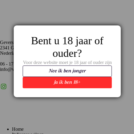
Contact
Bent u 18 jaar of
Geversstraat 35
2341 GA Oegstgeest
ouder?
Nederland
Voor deze website moet je 18 jaar of ouder zijn
06 - 17 59 02 94
info@vinopronto.nl
Nee ik ben jonger
Ja ik ben 18+
Instagram
X
LinkedIn
Menu
Home