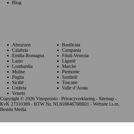
Blog
Regio's
Abruzzen
Basilicata
Calabria
Campania
Emilia-Romagna
Friuli-Venezia
Lazio
Ligurië
Lombardia
Marche
Molise
Piemonte
Puglia
Sardinië
Sicilië
Toscane
Umbria
Valle d’Aosta
Veneto
Copyright © 2026 Vinopronto -
Privacyverklaring
-
Sitemap
-
KvK 27310389 - BTW Nr. NL818846768B01 - Website i.s.m.
Best4u Media